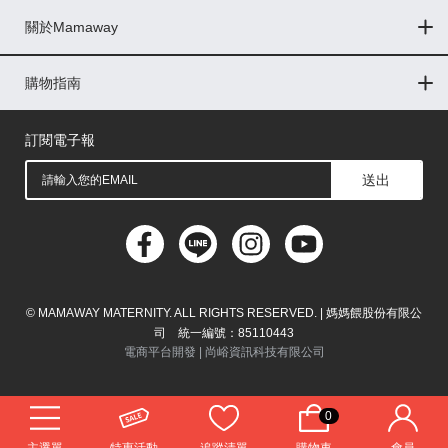
關於Mamaway
印尼
門市據點
最新消息
品牌故事
人力招募
媒體花絮
隱私權聲明
CSR企業社會責任
菲律賓
購物指南
購物常見問題
退換貨問題
儲值金使用條款
購買儲值金
發票問題
會員權益
線上留言
吸乳器-免費體驗
馬來西亞
訂閱電子報
送出
© MAMAWAY MATERNITY. ALL RIGHTS RESERVED. | 媽媽餵股份有限公
司 統一編號：85110443
電商平台開發 |
尚峪資訊科技有限公司
0