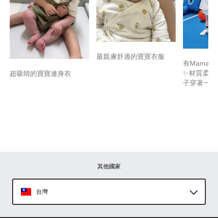
最親膚舒適的寶寶衣服
有Mamaw
✨材質柔軟
超吸睛的寶寶連身衣
子穿著一整
其他國家
台灣
Global