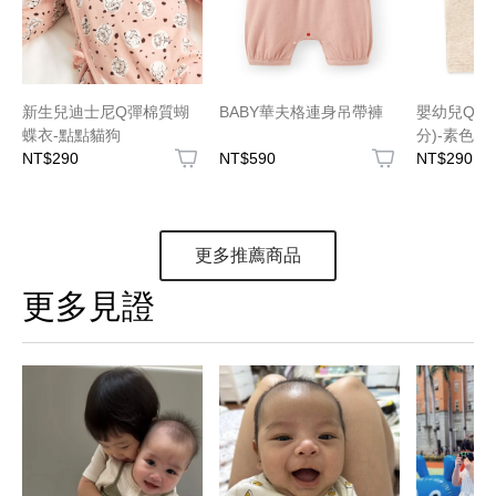
新生兒迪士尼Q彈棉質蝴
BABY華夫格連身吊帶褲
嬰幼兒Q彈
蝶衣-點點貓狗
分)-素色
NT$290
NT$590
NT$290
更多推薦商品
更多見證