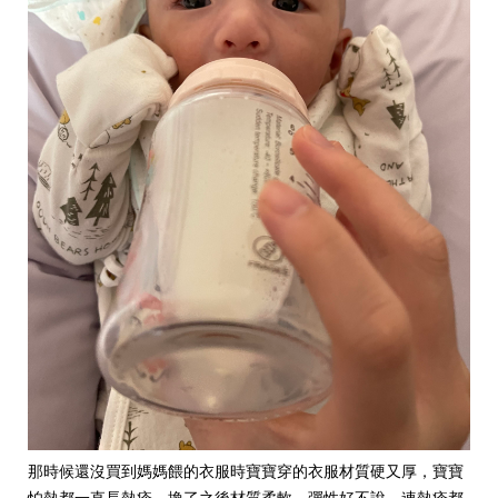
那時候還沒買到媽媽餵的衣服時寶寶穿的衣服材質硬又厚，寶寶
怕熱都一直長熱疹，換了之後材質柔軟、彈性好不說，連熱疹都