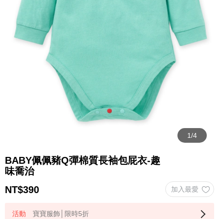
BABY佩佩豬Q彈棉質長袖包屁衣-趣
味喬治
NT$
390
寶寶服飾│限時5折