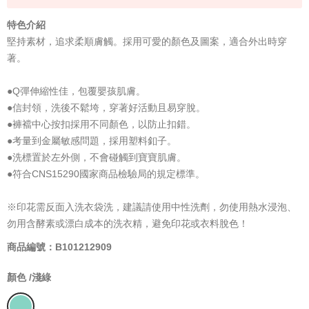
特色介紹
堅持素材，追求柔順膚觸。採用可愛的顏色及圖案，適合外出時穿
著。
●Q彈伸縮性佳，包覆嬰孩肌膚。
●信封領，洗後不鬆垮，穿著好活動且易穿脫。
●褲襠中心按扣採用不同顏色，以防止扣錯。
●考量到金屬敏感問題，採用塑料釦子。
●洗標置於左外側，不會碰觸到寶寶肌膚。
●符合CNS15290國家商品檢驗局的規定標準。
※印花需反面入洗衣袋洗，建議請使用中性洗劑，勿使用熱水浸泡、
勿用含酵素或漂白成本的洗衣精，避免印花或衣料脫色！
商品編號：B101212909
顏色 /
淺綠