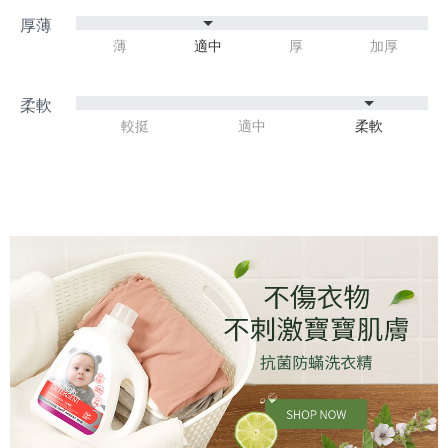
薄
適中
厚
加厚
較挺
適中
柔軟