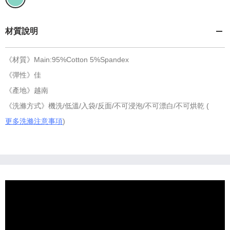
材質說明
《材質》Main:95%Cotton 5%Spandex
《彈性》佳
《產地》越南
《洗滌方式》機洗/低溫/入袋/反面/不可浸泡/不可漂白/不可烘乾 (
更多洗滌注意事項
)