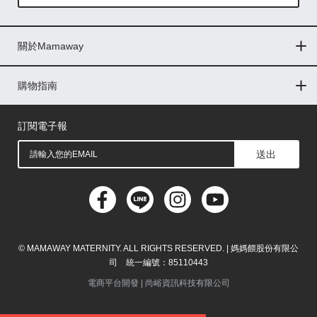
Global
關於Mamaway
印尼
門市據點
最新消息
品牌故事
人力招募
媒體花絮
隱私權聲明
CSR企業社會責任
菲律賓
購物指南
購物常見問題
退換貨問題
儲值金使用條款
購買儲值金
發票問題
會員權益
線上留言
吸乳器-免費體驗
馬來西亞
訂閱電子報
送出
© MAMAWAY MATERNITY. ALL RIGHTS RESERVED. | 媽媽餵股份有限公
司 統一編號：85110443
電商平台開發 |
尚峪資訊科技有限公司