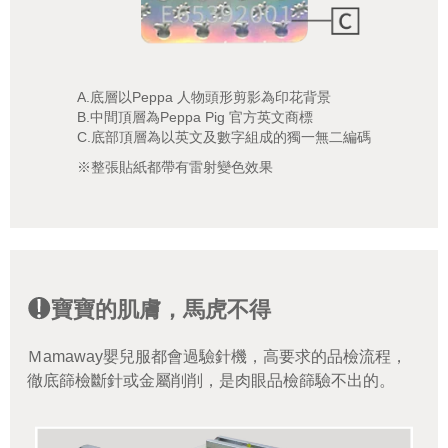
A.底層以Peppa 人物頭形剪影為印花背景
B.中間頂層為Peppa Pig 官方英文商標
C.底部頂層為以英文及數字組成的獨一無二編碼
※整張貼紙都帶有雷射變色效果
寶寶的肌膚，馬虎不得
Ｍamaway嬰兒服都會過驗針機，高要求的品檢流程，
徹底篩檢斷針或金屬削削，是肉眼品檢篩驗不出的。