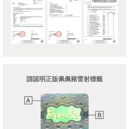
請認明正版佩佩豬雷射標籤