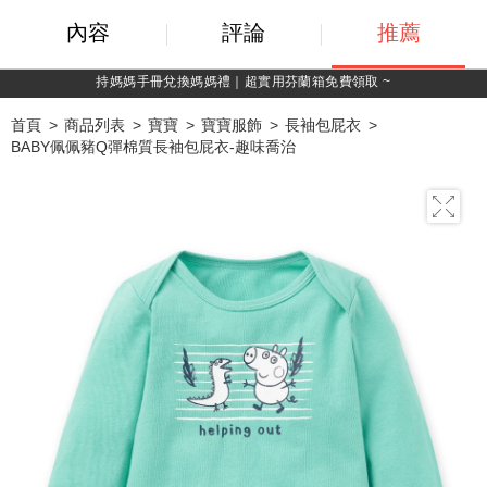
內容
評論
推薦
綁定LINE好友，500購物金立即折！
首頁
商品列表
寶寶
寶寶服飾
長袖包屁衣
BABY佩佩豬Q彈棉質長袖包屁衣-趣味喬治