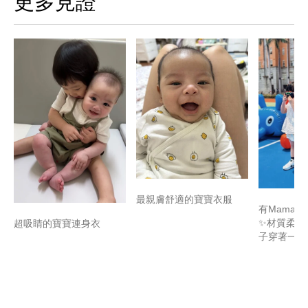
更多見證
最親膚舒適的寶寶衣服
有Mamaw
✨材質柔軟
超吸睛的寶寶連身衣
子穿著一整