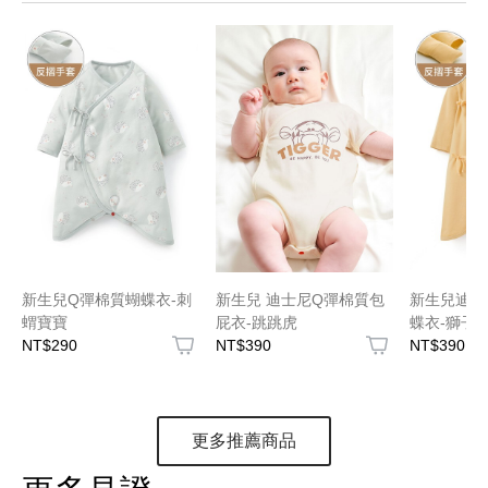
新生兒Q彈棉質蝴蝶衣-刺
新生兒 迪士尼Q彈棉質包
新生兒迪士
蝟寶寶
屁衣-跳跳虎
蝶衣-獅子
NT$290
NT$390
NT$390
更多推薦商品