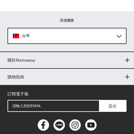
其他國家
台灣
Global
關於Mamaway
印尼
門市據點
最新消息
品牌故事
人力招募
媒體花絮
隱私權聲明
CSR企業社會責任
菲律賓
購物指南
購物常見問題
退換貨問題
儲值金使用條款
購買儲值金
發票問題
會員權益
線上留言
吸乳器-免費體驗
馬來西亞
訂閱電子報
送出