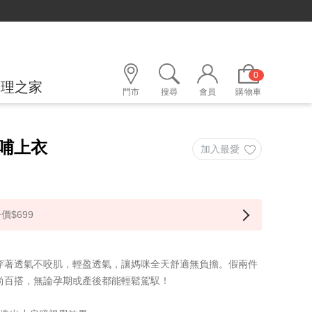
0
護理之家
門市
搜尋
會員
購物車
哺上衣
價$699
穿著透氣不咬肌，輕盈透氣，讓媽咪全天舒適無負擔。假兩件
尚百搭，無論孕期或產後都能輕鬆駕馭！