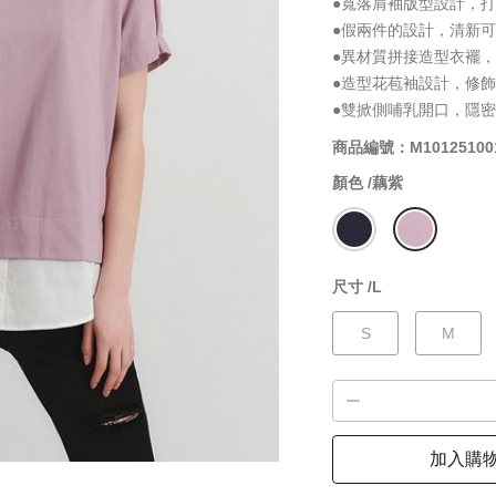
●寬落肩袖版型設計，
●假兩件的設計，清新
●異材質拼接造型衣襬
●造型花苞袖設計，修
●雙掀側哺乳開口，隱
商品編號：M10125100
顏色 /
藕紫
尺寸 /
L
S
M
加入購