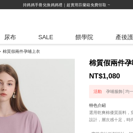
持媽媽手冊兌換媽媽禮｜超實用芬蘭箱免費領取 ~
尿布
SALE
餵學院
產後
棉質假兩件孕哺上衣
棉質假兩件孕
NT$
1,080
孕哺服飾│均一
特色介紹
選用乾爽棉優質面料，
設計，層次感十足，時