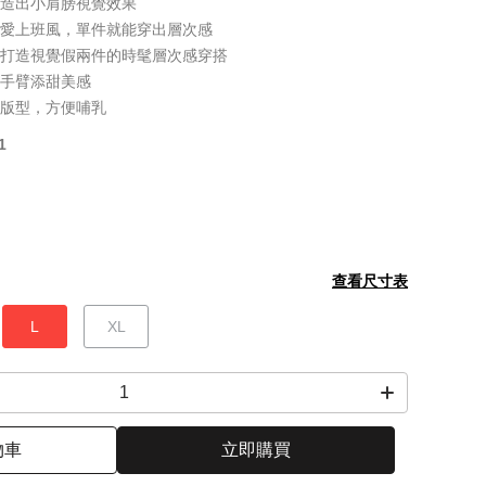
打造出小肩膀視覺效果
可愛上班風，單件就能穿出層次感
，打造視覺假兩件的時髦層次感穿搭
飾手臂添甜美感
密版型，方便哺乳
1
查看尺寸表
L
XL
物車
立即購買