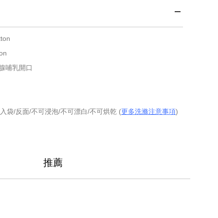
ton
on
腺哺乳開口
入袋/反面/不可浸泡/不可漂白/不可烘乾 (
更多洗滌注意事項
)
推薦