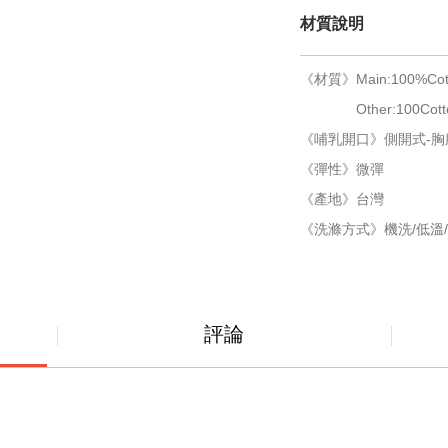
材質說明
《材質》Main:100%Cot
Other:100Cott
《哺乳開口》側開式-胸
《彈性》微彈
《產地》台灣
《洗滌方式》機洗/低溫/
評論