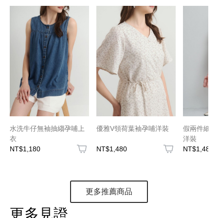
水洗牛仔無袖抽縐孕哺上
優雅V領荷葉袖孕哺洋裝
假兩件細肩
衣
洋裝
NT$1,180
NT$1,480
NT$1,480
更多推薦商品
更多見證