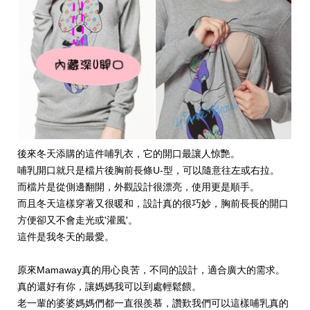
後來冬天添購的這件哺乳衣，它的開口最讓人惊艷。
哺乳開口就只是檔片後胸前長條U-型，可以隨意往左或右拉。
而檔片是從側邊翻開，外觀設計很漂亮，使用更是順手。
而且冬天這樣穿著又很暖和，設計真的很巧妙，胸前長長的開口
方便卻又不會走光或'灌風'。
這件是我冬天的最愛。
原來Mamaway真的用心良苦，不同的設計，適合廣大的需求。
真的還好有你，讓媽媽我可以到處輕鬆餵。
老一輩的婆婆媽媽們都一直很羨慕，讚歎我們可以這樣哺乳真的