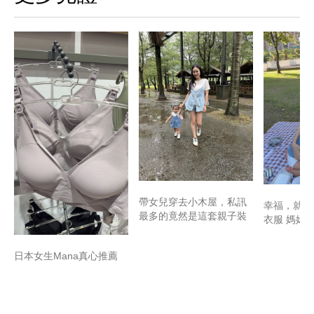
帶女兒穿去小木屋，私訊
幸福，就是
最多的竟然是這套親子裝
衣服 媽媽
日本女生Mana真心推薦