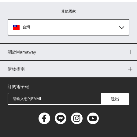
其他國家
台灣
Global
關於Mamaway
印尼
門市據點
最新消息
品牌故事
人力招募
媒體花絮
隱私權聲明
CSR企業社會責任
菲律賓
購物指南
購物常見問題
退換貨問題
儲值金使用條款
購買儲值金
發票問題
會員權益
線上留言
吸乳器-免費體驗
馬來西亞
訂閱電子報
送出