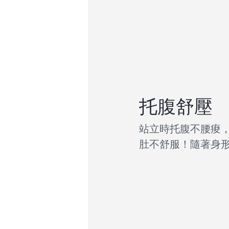
托腹舒壓
站立時托腹不腰痠
肚不舒服！隨著身