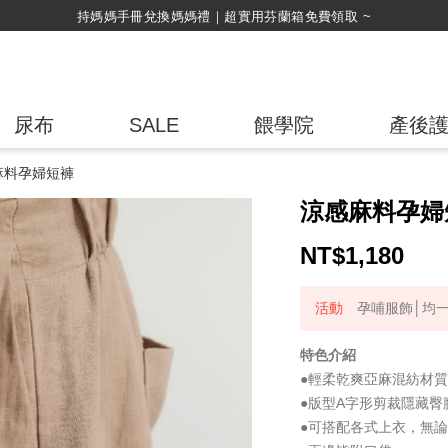
綁定LINE好友，500購物金立即折！
尿布
SALE
餵學院
產後
麻料孕婦短褲
涼感麻料孕婦
NT$
1,180
孕哺服飾│均一
特色介紹
●輕柔乾爽亞麻混紡材
●版型A字形剪裁隱藏
●可搭配各式上衣，無