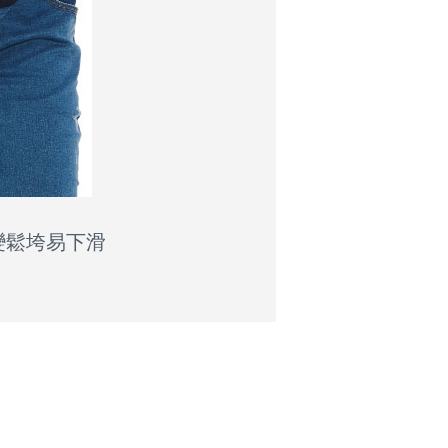
變鬆垮易下滑