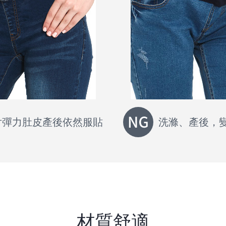
片彈力肚皮產後依然服貼
洗滌、產後，
材質舒適