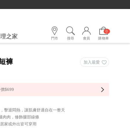
0
護理之家
門市
搜尋
會員
購物車
短褲
價$699
質，擊退悶熱，讓肌膚舒適自在一整天
臀腿肉肉，修飾腿部線條
論居家或外出皆可穿用