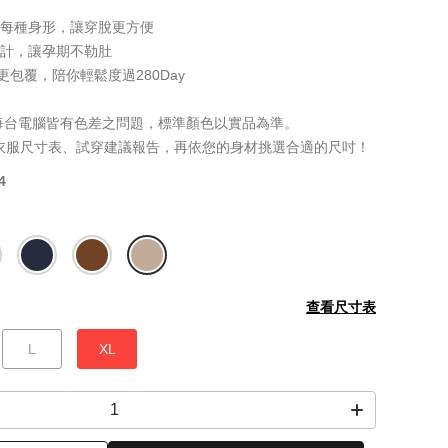
合每種身形，讓穿脫更方便
設計，讓孕期不勒肚
更包覆，陪你輕鬆度過280Day
每台電腦皆有色差之問題，標準顏色以實品為準。
衣服尺寸表、試穿建議報告，再依您的身材挑選合適的尺吋！
4
查看尺寸表
L
XL