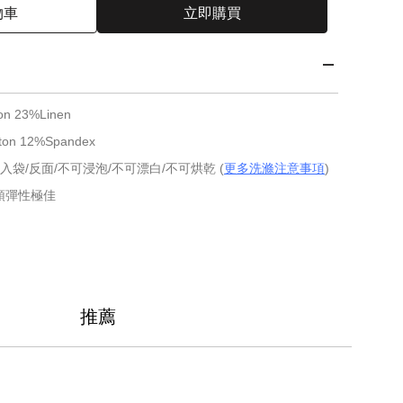
物車
立即購買
n 23%Linen
 12%Spandex
入袋/反面/不可浸泡/不可漂白/不可烘乾 (
更多洗滌注意事項
)
頭彈性極佳
推薦