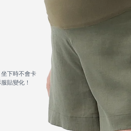
，坐下時不會卡
形服貼變化！