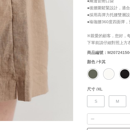
●兩邊皆附口袋
●後腰圍鬆緊設計，適
●採用高彈力托腰雙層
●瑜珈腰360度四面彈，
※親愛的顧客，您好，
下單前請仔細對照上方
商品編號：M20724150
顏色 /
卡其
尺寸 /
XL
S
M