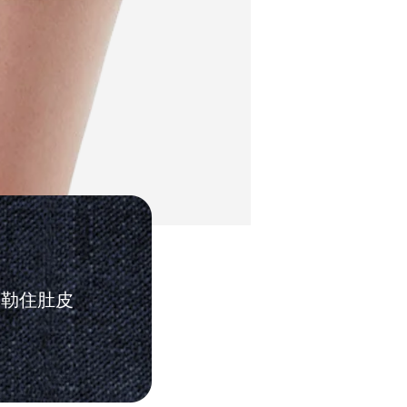
易勒住肚皮