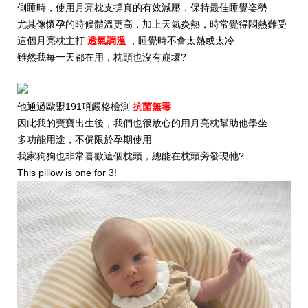
側睡時，使用月亮枕支撐
真的有效減壓，保持最佳睡覺姿勢
尤其像懷孕的時候體溫更高，加上天氣炎熱，時常覺得悶熱難受
這個月亮枕主打
透氣調溫
，睡覺時不會太熱或太冷
雖然我每一天都在用，枕頭也沒有崩壞?
他通過歐盟191項嚴格檢測
抗菌無毒
因此我的寶寶出生後，我們也很放心的用月亮枕幫助他學坐
多功能用途，不侷限於孕期使用
我家狗狗也非常喜歡這個枕頭，總能在枕頭旁發現牠?
This pillow is one for 3!