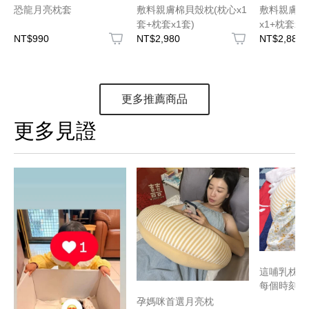
恐龍月亮枕套
敷料親膚棉貝殼枕(枕心x1
敷料親膚棉
套+枕套x1套)
x1+枕套x1)
NT$990
NT$2,980
NT$2,880
更多推薦商品
更多見證
這哺乳枕救
每個時刻~
孕媽咪首選月亮枕