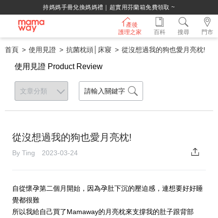
持媽媽手冊兌換媽媽禮｜超實用芬蘭箱免費領取 ~
產後
護理之家
百科
搜尋
門市
首頁
使用見證
抗菌枕頭│床寢
從沒想過我的狗也愛月亮枕!
使用見證 Product Review
從沒想過我的狗也愛月亮枕!
By Ting 2023-03-24
自從懷孕第二個月開始，因為孕肚下沉的壓迫感，連想要好好睡
覺都很難
所以我給自己買了Mamaway的月亮枕來支撐我的肚子跟背部