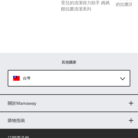
育兒的清潔得力助手 媽媽
的抗菌清潔
餵抗菌清潔系列
其他國家
台灣
Global
關於Mamaway
印尼
門市據點
最新消息
品牌故事
人力招募
媒體花絮
隱私權聲明
CSR企業社會責任
菲律賓
購物指南
購物常見問題
退換貨問題
儲值金使用條款
購買儲值金
發票問題
會員權益
線上留言
吸乳器-免費體驗
馬來西亞
訂閱電子報