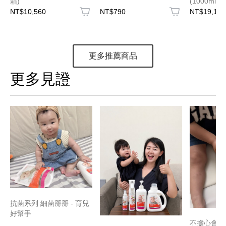
箱)
(1000ml
NT$10,560
NT$790
NT$19,188
更多推薦商品
更多見證
抗菌系列 細菌掰掰 - 育兒
好幫手
不擔心會刺