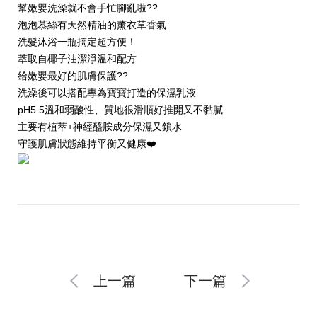
幫嫩嬰洗澡就不會手忙腳亂啦??
泡泡慕絲有天然精油的薰衣草香氣
洗髮沐浴一瓶搞定超方便！
萃取自椰子油潔淨溫和配方
給嫩嬰最好的肌膚保護??
洗澡後可以搭配專為寶寶打造的保濕乳液
pH5.5溫和弱酸性、質地很滑順好推開又不黏膩
主要有植萃+神經醯胺成分保濕又鎖水
守護肌膚狀態維持平衡又健康❤️
上一篇
下一篇