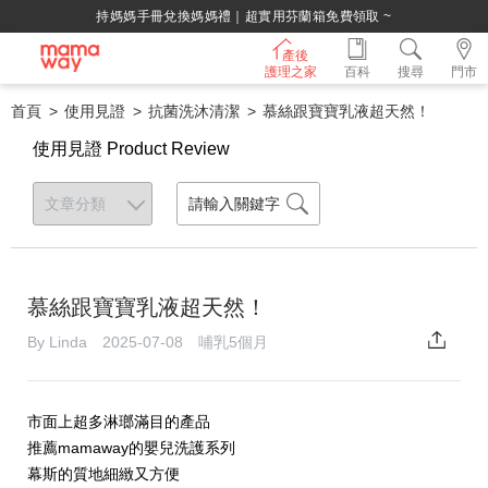
持媽媽手冊兌換媽媽禮｜超實用芬蘭箱免費領取 ~
產後
護理之家
百科
搜尋
門市
首頁
使用見證
抗菌洗沐清潔
慕絲跟寶寶乳液超天然！
使用見證 Product Review
慕絲跟寶寶乳液超天然！
By Linda 2025-07-08 哺乳5個月
市面上超多淋瑯滿目的產品
推薦mamaway的嬰兒洗護系列
幕斯的質地細緻又方便