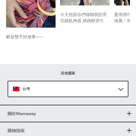
​​​今天想跟你們聊聊我的育
愛用揹巾 
兒續航神器 ​媽媽餵背巾
推薦！我買
解放雙手好做事~~~
其他國家
台灣
Global
關於Mamaway
印尼
門市據點
最新消息
品牌故事
人力招募
媒體花絮
隱私權聲明
CSR企業社會責任
菲律賓
購物指南