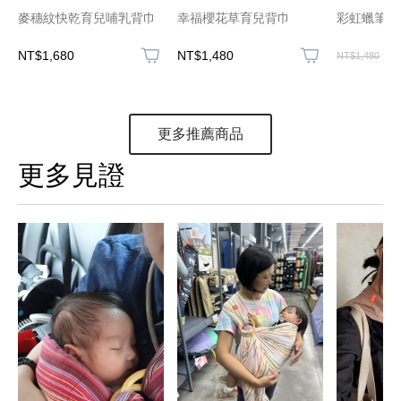
麥穗紋快乾育兒哺乳背巾
幸福櫻花草育兒背巾
彩虹蠟筆育
NT$1,680
NT$1,480
N
NT$1,480
更多推薦商品
更多見證