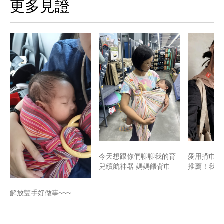
更多見證
​​​今天想跟你們聊聊我的育
愛用揹巾 
兒續航神器 ​媽媽餵背巾
推薦！我買
解放雙手好做事~~~