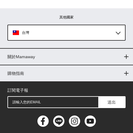
其他國家
台灣
Global
關於Mamaway
印尼
門市據點
最新消息
品牌故事
人力招募
媒體花絮
隱私權聲明
CSR企業社會責任
菲律賓
購物指南
購物常見問題
退換貨問題
儲值金使用條款
購買儲值金
發票問題
會員權益
線上留言
吸乳器-免費體驗
馬來西亞
訂閱電子報
送出