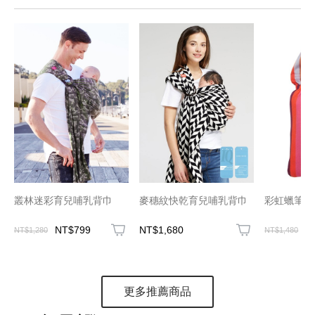
叢林迷彩育兒哺乳背巾
麥穗紋快乾育兒哺乳背巾
彩虹蠟筆育
NT$799
NT$1,680
N
NT$1,280
NT$1,480
更多推薦商品