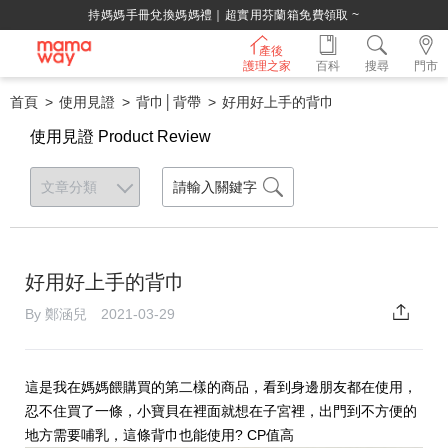
持媽媽手冊兌換媽媽禮｜超實用芬蘭箱免費領取 ~
產後
護理之家
百科
搜尋
門市
首頁
使用見證
背巾│背帶
好用好上手的背巾
使用見證 Product Review
好用好上手的背巾
By 鄭涵兒 2021-03-29
這是我在媽媽餵購買的第二樣的商品，看到身邊朋友都在使用，
忍不住買了一條，小寶貝在裡面就想在子宮裡，出門到不方便的
地方需要哺乳，這條背巾也能使用? CP值高