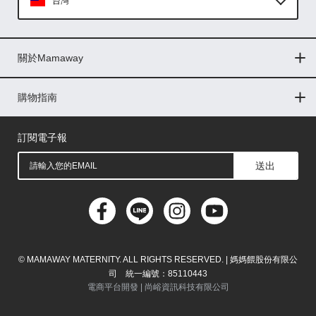
台灣
Global
關於Mamaway
印尼
門市據點
最新消息
品牌故事
人力招募
媒體花絮
隱私權聲明
CSR企業社會責任
菲律賓
購物指南
購物常見問題
退換貨問題
儲值金使用條款
購買儲值金
發票問題
會員權益
線上留言
吸乳器-免費體驗
馬來西亞
訂閱電子報
送出
© MAMAWAY MATERNITY. ALL RIGHTS RESERVED. | 媽媽餵股份有限公
司 統一編號：85110443
電商平台開發 |
尚峪資訊科技有限公司