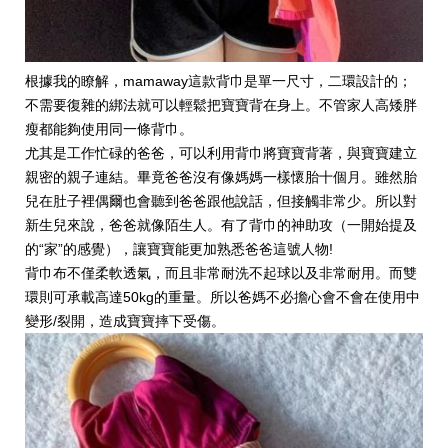
根據我的瞭解，mamaway這款背巾是單一尺寸，二環設計的；
不需要復雜的綁法就可以輕鬆把寶寶背在身上。不管家人高矮胖
瘦都能夠使用同一條背巾。
尤其是工作忙碌的爸爸，可以利用背巾將寶寶背著，與寶寶建立
親密的親子連結。畢竟爸爸沒有像媽媽一樣懷胎十個月。雖然胎
兒在肚子裡偶爾也會聽到爸爸跟他說話，但接觸非常少。所以對
新生兒來說，爸爸就像陌生人。有了背巾的神助攻（一開始提及
的“家”的感覺），讓寶寶能更加熟悉爸爸這號人物!
背巾布不僅柔軟透氣，而且非常耐洗不起球以及非常耐用。而雙
環則可承載高達50kg的重量。所以爸媽不必擔心會不會在使用中
變形/裂開，造成寶寶摔下受傷。