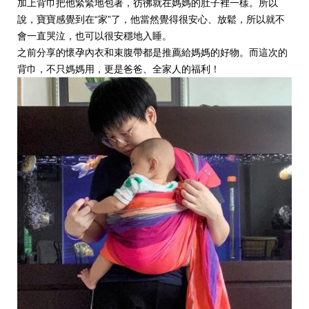
加上背巾把他緊緊地包著，彷彿就在媽媽的肚子裡一樣。所以
說，寶寶感覺到在“家”了，他當然覺得很安心、放鬆，所以就不
會一直哭泣，也可以很安穩地入睡。
之前分享的懷孕內衣和束腹帶都是推薦給媽媽的好物。而這次的
背巾，不只媽媽用，更是爸爸、全家人的福利！