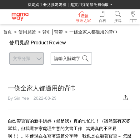
持媽媽手冊兌換媽媽禮｜超實用芬蘭箱免費領取 ~
產後
護理之家
百科
搜尋
門市
首頁
使用見證
背巾│背帶
一條全家人都適用的背巾
使用見證 Product Review
一條全家人都適用的背巾
By Sin Yee 2022-08-29
自己帶寶寶的新手媽媽（就是我）真的忙忙忙！（雖然還有家婆
幫我，但我還在家處理生意的文書工作.. 當媽真的不容易
啊！）。即使現在在寫著這篇分享時，我也是在顧著寶寶～ 怎麼