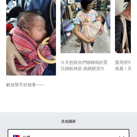
​​​今天想跟你們聊聊我的育
愛用揹巾 
兒續航神器 ​媽媽餵背巾
推薦！我買
解放雙手好做事~~~
其他國家