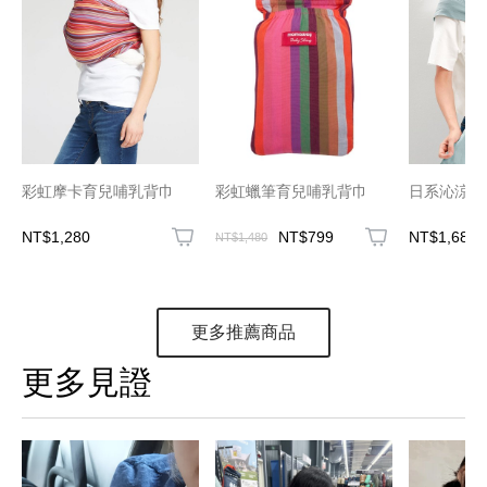
彩虹摩卡育兒哺乳背巾
彩虹蠟筆育兒哺乳背巾
日系沁涼亞
NT$1,280
NT$799
NT$1,680
NT$1,480
更多推薦商品
更多見證