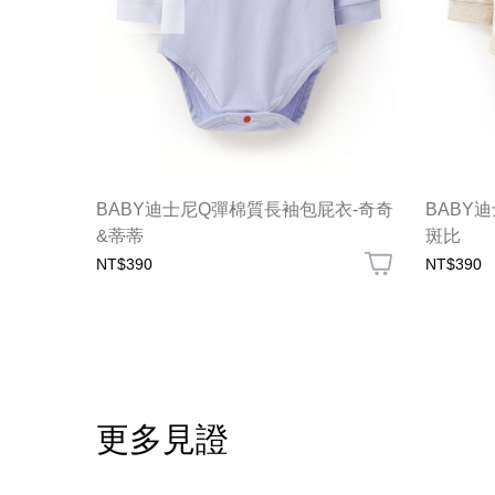
帽子)
BABY迪士尼Q彈棉質長袖包屁衣-奇奇
BABY
&蒂蒂
斑比
NT$390
NT$390
更多見證