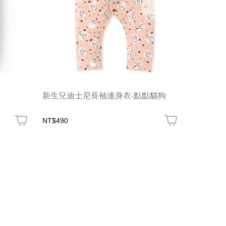
新生兒迪士尼長袖連身衣-點點貓狗
BABY 
NT$490
NT$390