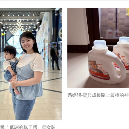
媽媽餵-寶貝成長路上最棒的
這種「低調的親子感」母女裝