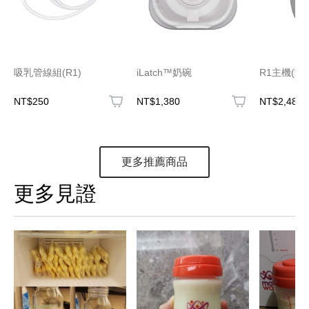
吸乳管線組(R1)
iLatch™奶碗
R1主機(附
NT$250
NT$1,380
NT$2,480
更多推薦商品
更多見證