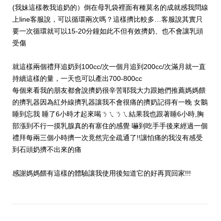
(我妹這樣教我追奶的）倒在母乳袋裡面有種莫名的成就感我問線
上line客服說，可以循環兩次嗎？這樣擠比較多…客服說其實只
要一次循環就可以15-20分鐘如此不但有效擠奶、也不會讓乳頭
受傷
就這樣兩個禮拜追奶到100cc/次一個月追到200cc/次滿月就一直
持續這樣的量，一天也可以產出700-800cc
每個來看我的朋友都會說擠奶很辛苦耶我大力跟她們推薦媽媽餵
的擠乳器因為紅外線擠乳器讓我不會很痛的擠奶記得有一晚 女鵝
睡到忘我 睡了6小時才起來喝ㄋㄟㄋㄟ結果我也跟著睡6小時,胸
部漲到不行一摸乳腺真的有塞住的感覺 嚇到吃手手後來經過一個
禮拜每兩三個小時擠一次竟然完全疏通了!!讓怕痛的我沒有感受
到石頭奶擠不出來的痛
感謝媽媽餵有這樣的體驗讓我使用後知道它的好再買回家!!!