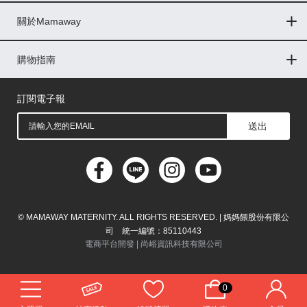
關於Mamaway
印尼
門市據點
最新消息
品牌故事
人力招募
媒體花絮
隱私權聲明
CSR企業社會責任
菲律賓
購物指南
購物常見問題
退換貨問題
儲值金使用條款
購買儲值金
發票問題
會員權益
線上留言
吸乳器-免費體驗
馬來西亞
訂閱電子報
送出
© MAMAWAY MATERNITY. ALL RIGHTS RESERVED. | 媽媽餵股份有限公
司 統一編號：85110443
電商平台開發 |
尚峪資訊科技有限公司
0