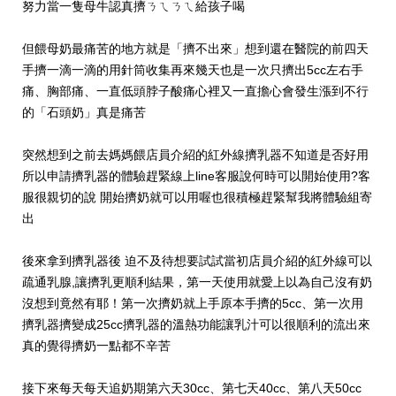
努力當一隻母牛認真擠ㄋㄟㄋㄟ給孩子喝
但餵母奶最痛苦的地方就是「擠不出來」想到還在醫院的前四天
手擠一滴一滴的用針筒收集再來幾天也是一次只擠出5cc左右手
痛、胸部痛、一直低頭脖子酸痛心裡又一直擔心會發生漲到不行
的「石頭奶」真是痛苦
突然想到之前去媽媽餵店員介紹的紅外線擠乳器不知道是否好用
所以申請擠乳器的體驗趕緊線上line客服說何時可以開始使用?客
服很親切的說 開始擠奶就可以用喔也很積極趕緊幫我將體驗組寄
出
後來拿到擠乳器後 迫不及待想要試試當初店員介紹的紅外線可以
疏通乳腺,讓擠乳更順利結果，第一天使用就愛上以為自己沒有奶
沒想到竟然有耶！第一次擠奶就上手原本手擠的5cc、第一次用
擠乳器擠變成25cc擠乳器的溫熱功能讓乳汁可以很順利的流出來
真的覺得擠奶一點都不辛苦
接下來每天每天追奶期第六天30cc、第七天40cc、第八天50cc