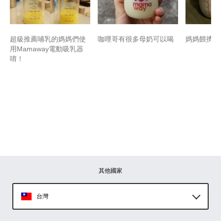
超級推薦哺乳的媽媽們使
咖哩哥有很多母奶可以喝
媽媽餵擠乳
用Mamaway電動吸乳器
唷！
其他國家
台灣
Global