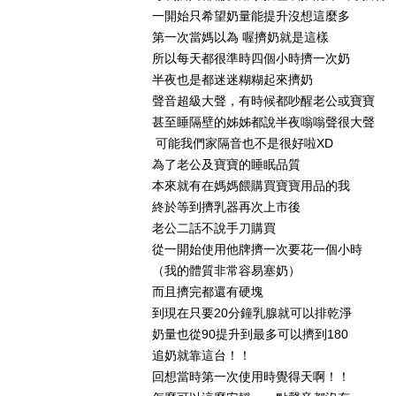
一開始只希望奶量能提升沒想這麼多
第一次當媽以為 喔擠奶就是這樣
所以每天都很準時四個小時擠一次奶
半夜也是都迷迷糊糊起來擠奶
聲音超級大聲，有時候都吵醒老公或寶寶
甚至睡隔壁的姊姊都說半夜嗡嗡聲很大聲
可能我們家隔音也不是很好啦XD
為了老公及寶寶的睡眠品質
本來就有在媽媽餵購買寶寶用品的我
終於等到擠乳器再次上市後
老公二話不說手刀購買
從一開始使用他牌擠一次要花一個小時
（我的體質非常容易塞奶）
而且擠完都還有硬塊
到現在只要20分鐘乳腺就可以排乾淨
奶量也從90提升到最多可以擠到180
追奶就靠這台！！
回想當時第一次使用時覺得天啊！！