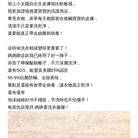
加上小太陽自出生皮膚就比較敏感，
我更加謹慎挑選寶寶的洗護用品，
畢竟衣物、床單每天都親密在接觸寶寶的皮膚，
清潔不只是要洗乾淨，
還要能真正帶走細菌和病毒！
​
這時候洗衣精就變得更重要了！
媽媽餵這款我已經用了好一陣子，
添加了檸檬酸銀離子，不只深層洗淨，
還有
SGS
、歐盟及美國
EPA
認證
99.9%
抗菌防蟎、去除異味，
重點是還能有效帶走病毒，
讓衣物真正乾淨！
還有還有
泡沫細緻好沖不殘留，手洗時也不怕傷手！
每當告訴寶貝 媽咪要洗衣服囉！