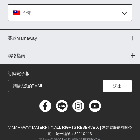
台灣
Global
關於Mamaway
印尼
門市據點
最新消息
品牌故事
人力招募
媒體花絮
隱私權聲明
CSR企業社會責任
菲律賓
購物指南
購物常見問題
退換貨問題
儲值金使用條款
購買儲值金
發票問題
會員權益
線上留言
吸乳器-免費體驗
馬來西亞
訂閱電子報
送出
© MAMAWAY MATERNITY. ALL RIGHTS RESERVED. | 媽媽餵股份有限公
司 統一編號：85110443
電商平台開發 |
尚峪資訊科技有限公司