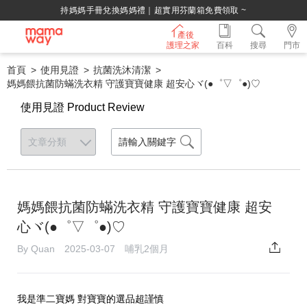
持媽媽手冊兌換媽媽禮｜超實用芬蘭箱免費領取 ~
產後
護理之家
百科
搜尋
門市
首頁
使用見證
抗菌洗沐清潔
媽媽餵抗菌防蟎洗衣精 守護寶寶健康 超安心ヾ(●゜▽゜●)♡ ​
使用見證 Product Review
媽媽餵抗菌防蟎洗衣精 守護寶寶健康 超安
心ヾ(●゜▽゜●)♡ ​
By Quan 2025-03-07 哺乳2個月
我是準二寶媽 對寶寶的選品超謹慎