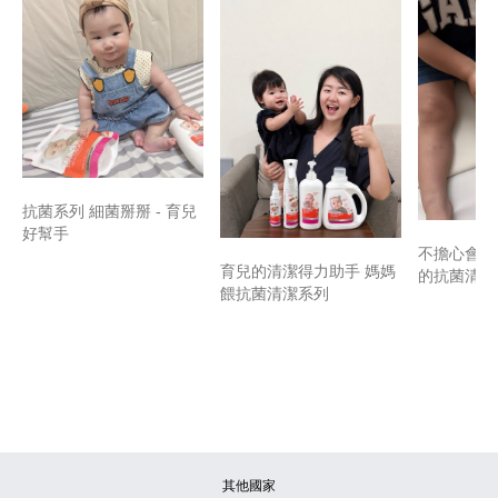
抗菌系列 細菌掰掰 - 育兒
好幫手
不擔心會刺
育兒的清潔得力助手 媽媽
的抗菌清潔
餵抗菌清潔系列
其他國家