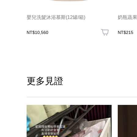
嬰兒洗髮沐浴慕斯(12罐/箱)
奶瓶蔬
NT$10,560
NT$215
更多見證