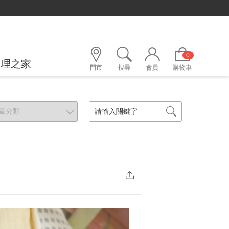
0
護理之家
門市
搜尋
會員
購物車