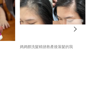
產後掉髮
我！
媽媽餵洗髮精拯救產後落髮的我