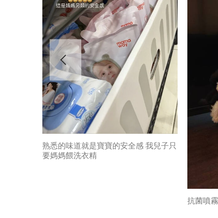
好安心
熟悉的味道就是寶寶的安全感 我兒子只
要媽媽餵洗衣精
抗菌噴