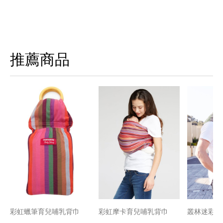
推薦商品
彩虹蠟筆育兒哺乳背巾
彩虹摩卡育兒哺乳背巾
叢林迷彩育