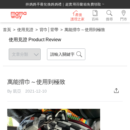
持媽媽手冊兌換媽媽禮｜超實用芬蘭箱免費領取 ~
產後
護理之家
百科
搜尋
門市
首頁
使用見證
背巾│背帶
萬能揹巾～使用到極致
使用見證 Product Review
萬能揹巾～使用到極致
By 凱亞 2021-12-10