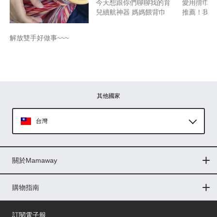
​​​今天想跟你們聊聊我的育
愛用揹巾 
兒續航神器 ​媽媽餵背巾
推薦！我買
解放雙手好做事~~~
其他國家
台灣
Global
關於Mamaway
印尼
門市據點
最新消息
品牌故事
人力招募
媒體花絮
隱私權聲明
CSR企業社會責任
菲律賓
購物指南
購物常見問題
退換貨問題
儲值金使用條款
購買儲值金
發票問題
會員權益
線上留言
吸乳器-免費體驗
馬來西亞
訂閱電子報