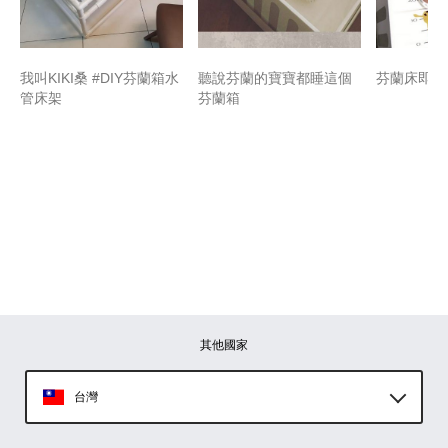
我叫KIKI桑 #DIY芬蘭箱水
聽說芬蘭的寶寶都睡這個
芬蘭床即將
管床架
芬蘭箱
其他國家
台灣
Global