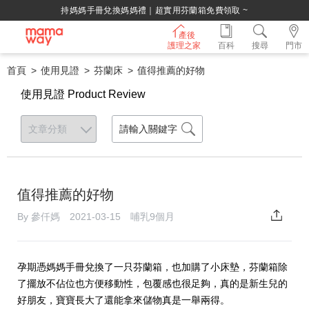
持媽媽手冊兌換媽媽禮｜超實用芬蘭箱免費領取 ~
產後
護理之家
百科
搜尋
門市
首頁
使用見證
芬蘭床
值得推薦的好物
使用見證 Product Review
值得推薦的好物
By 參仟媽 2021-03-15 哺乳9個月
孕期憑媽媽手冊兌換了一只芬蘭箱，也加購了小床墊，芬蘭箱除
了擺放不佔位也方便移動性，包覆感也很足夠，真的是新生兒的
好朋友，寶寶長大了還能拿來儲物真是一舉兩得。