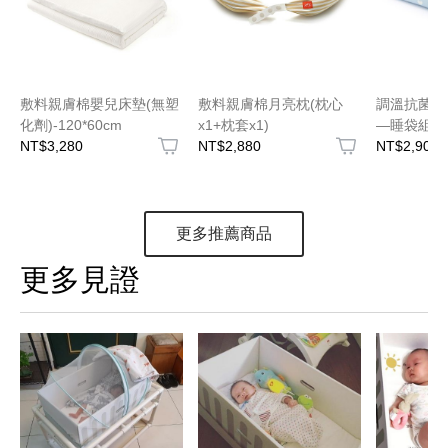
敷料親膚棉嬰兒床墊(無塑
敷料親膚棉月亮枕(枕心
調溫抗菌安
化劑)-120*60cm
x1+枕套x1)
—睡袋組適
NT$3,280
NT$2,880
NT$2,900
更多推薦商品
更多見證