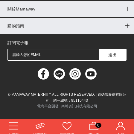
關於Mamaway
印尼
門市據點
最新消息
品牌故事
人力招募
媒體花絮
隱私權聲明
CSR企業社會責任
菲律賓
購物指南
購物常見問題
退換貨問題
儲值金使用條款
購買儲值金
發票問題
會員權益
線上留言
吸乳器-免費體驗
馬來西亞
訂閱電子報
送出
© MAMAWAY MATERNITY. ALL RIGHTS RESERVED. | 媽媽餵股份有限公
司 統一編號：85110443
電商平台開發 |
尚峪資訊科技有限公司
0