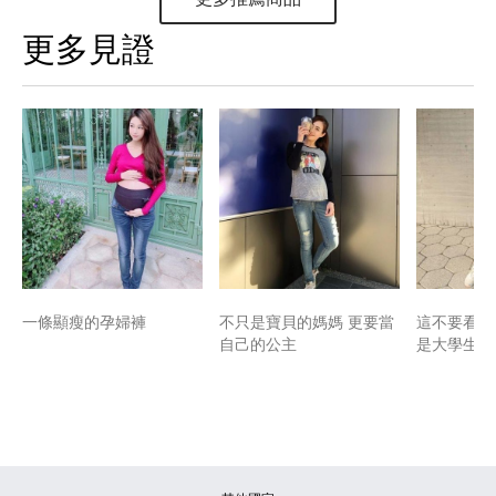
更多見證
一條顯瘦的孕婦褲
不只是寶貝的媽媽 更要當
這不要看肚
自己的公主
是大學生lo