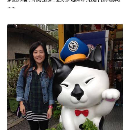
穿也頗保暖，有的比較薄，夏天也不嫌悶熱，我幾乎四季都穿呀
～～