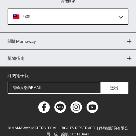
其他國家
台灣
Global
關於Mamaway
印尼
門市據點
最新消息
品牌故事
人力招募
媒體花絮
隱私權聲明
CSR企業社會責任
菲律賓
購物指南
購物常見問題
退換貨問題
儲值金使用條款
購買儲值金
發票問題
會員權益
線上留言
吸乳器-免費體驗
馬來西亞
訂閱電子報
送出
© MAMAWAY MATERNITY. ALL RIGHTS RESERVED. | 媽媽餵股份有限公
司 統一編號：85110443