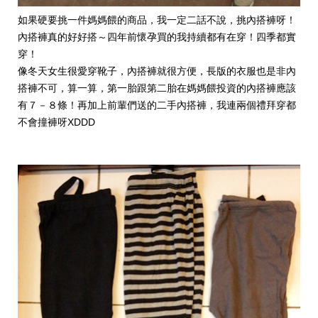
如果硬要挑一件媽媽餵的商品，我一定二話不說，挑內搭褲呀！
內搭褲真的好好搭～四年前懷孕買的我持續都有在穿！四季都實
穿！
像冬天女生很愛穿靴子，內搭褲就很方便，長版的衣服也是非內
搭褲不可，算一算，第一胎跟第二胎在媽媽餵投資的內搭褲應該
有７－８條！再加上前輩們送的二手內搭褲，我連兩個禮拜穿都
不會撞褲呀XDDD