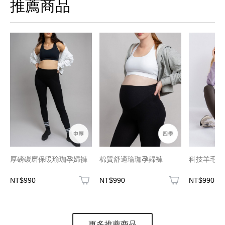
推薦商品
厚磅碳磨保暖瑜珈孕婦褲
棉質舒適瑜珈孕婦褲
科技羊毛瑜
NT$990
NT$990
NT$990
更多推薦商品