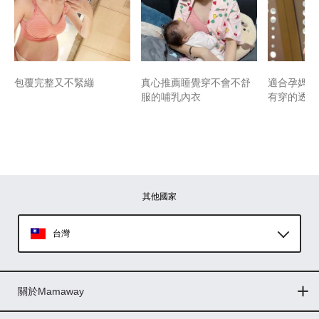
包覆完整又不緊繃
真心推薦睡覺穿不會不舒
適合孕媽咪
服的哺乳內衣
有穿的透氣
其他國家
台灣
Global
關於Mamaway
印尼
門市據點
最新消息
品牌故事
人力招募
媒體花絮
隱私權聲明
CSR企業社會責任