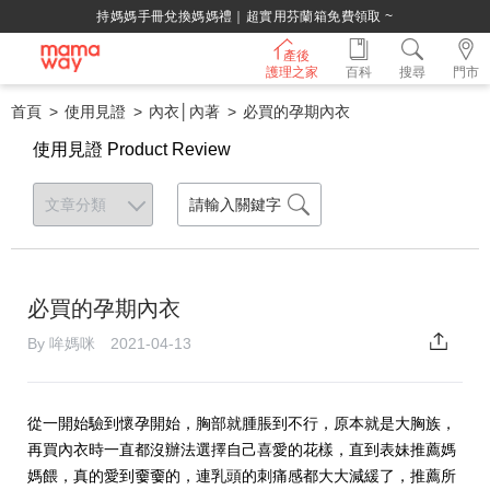
持媽媽手冊兌換媽媽禮｜超實用芬蘭箱免費領取 ~
產後
護理之家
百科
搜尋
門市
首頁
使用見證
內衣│內著
必買的孕期內衣
使用見證 Product Review
必買的孕期內衣
By 哞媽咪 2021-04-13
從一開始驗到懷孕開始，胸部就腫脹到不行，原本就是大胸族，
再買內衣時一直都沒辦法選擇自己喜愛的花樣，直到表妹推薦媽
媽餵，真的愛到嫑嫑的，連乳頭的刺痛感都大大減緩了，推薦所