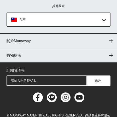
其他國家
台灣
Global
關於Mamaway
印尼
門市據點
最新消息
品牌故事
人力招募
媒體花絮
隱私權聲明
CSR企業社會責任
菲律賓
購物指南
購物常見問題
退換貨問題
儲值金使用條款
購買儲值金
發票問題
會員權益
線上留言
吸乳器-免費體驗
馬來西亞
訂閱電子報
送出
© MAMAWAY MATERNITY. ALL RIGHTS RESERVED. | 媽媽餵股份有限公