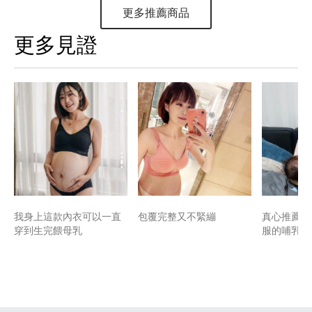
更多推薦商品
更多見證
我身上這款內衣可以一直
包覆完整又不緊繃
真心推薦睡
穿到生完餵母乳
服的哺乳內