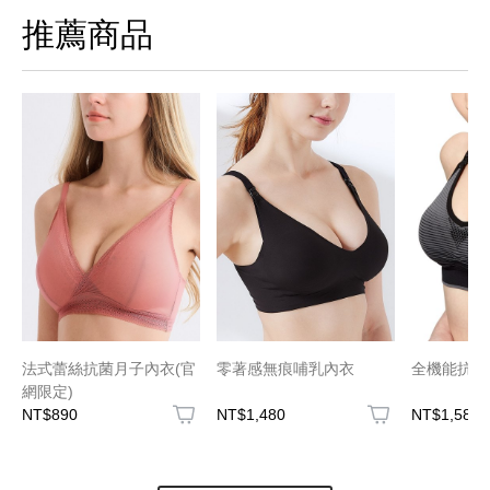
推薦商品
法式蕾絲抗菌月子內衣(官
零著感無痕哺乳內衣
全機能抗菌
網限定)
NT$890
NT$1,480
NT$1,580