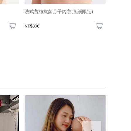
法式蕾絲抗菌月子內衣(官網限定)
零著感無
NT$890
NT$780