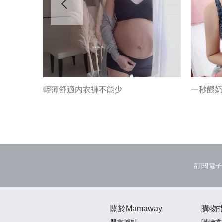
輕薄舒適內衣褲不能少
一秒餵
訂閱電子
關於Mamaway
購物
門市據點
購物常