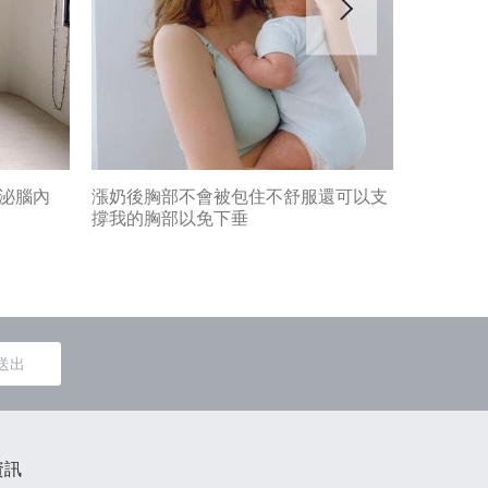
分泌腦內
漲奶後胸部不會被包住不舒服還可以支
媽媽餵無
撐我的胸部以免下垂
送出
資訊