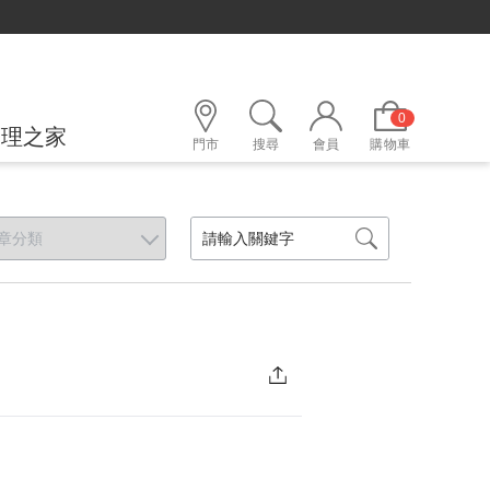
0
護理之家
門市
搜尋
會員
購物車