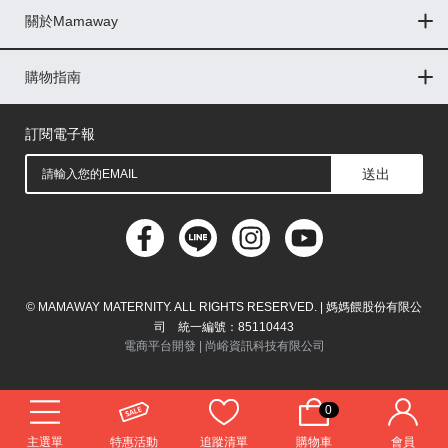
關於Mamaway
印尼
門市據點
最新消息
品牌故事
人力招募
媒體花絮
隱私權聲明
CSR企業社會責任
菲律賓
購物指南
購物常見問題
退換貨問題
儲值金使用條款
購買儲值金
發票問題
會員權益
線上留言
吸乳器-免費體驗
馬來西亞
訂閱電子報
送出
© MAMAWAY MATERNITY. ALL RIGHTS RESERVED. | 媽媽餵股份有限公
司 統一編號：85110443
電商平台開發 |
尚峪資訊科技有限公司
0
主選單
特惠活動
追蹤清單
購物車
會員