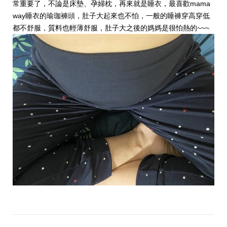
常重要了，不論是床墊、孕婦枕，再來就是睡衣，最喜歡mama
way睡衣的瑜珈褲頭，肚子大起來也不怕，一般的睡褲穿高穿低
都不舒服，質料也輕薄舒服，肚子大之後的媽媽是很怕熱的~~~