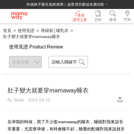
持媽媽手冊兌換媽媽禮｜超實用芬蘭箱免費領取 ~
產後
護理之家
百科
搜尋
門市
首頁
使用見證
孕婦裝│哺乳衣
肚子變大就要穿mamaway睡衣
使用見證 Product Review
肚子變大就要穿mamaway睡衣
By Stella 2021-04-15
在孕期的時候，買了不少套mamaway的睡衣，睡眠對我來說非
常重要，尤其懷孕後，有時會睡不好，睡覺的配備對我來說就非