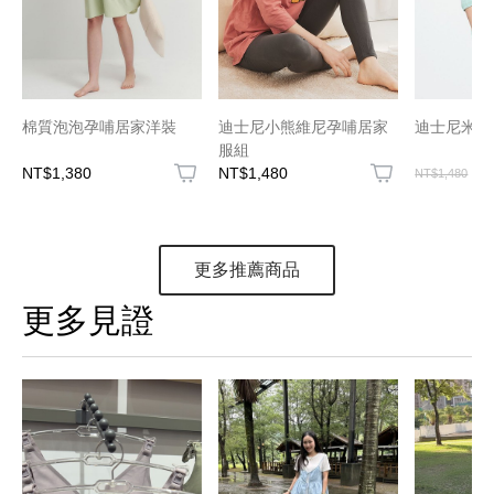
棉質泡泡孕哺居家洋裝
迪士尼小熊維尼孕哺居家
迪士尼米妮
服組
NT$1,380
NT$1,480
N
NT$1,480
更多推薦商品
更多見證