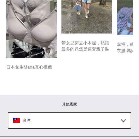
帶女兒穿去小木屋，私訊
幸福，就是
最多的竟然是這套親子裝
衣服 媽媽
日本女生Mana真心推薦
其他國家
台灣
Global