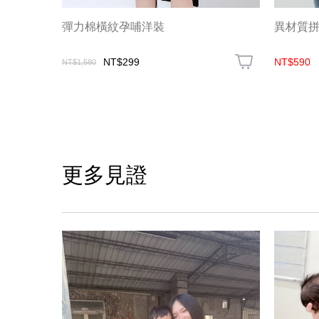
彈力棉橫紋孕哺洋裝
異材質
NT$299
NT$590
NT$1,580
更多見證