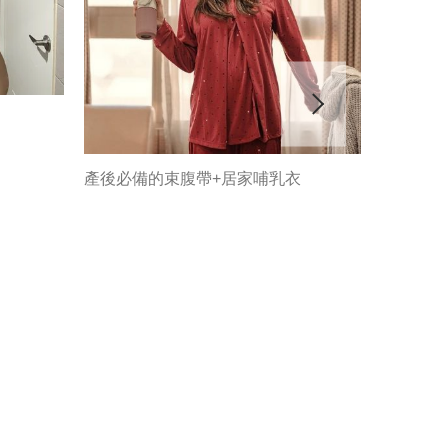
產後必備的束腹帶+居家哺乳衣
穿上舒服