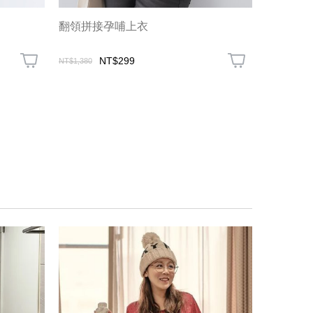
翻領拼接孕哺上衣
荷葉裙襬
NT$299
NT$1,580
NT$1,380