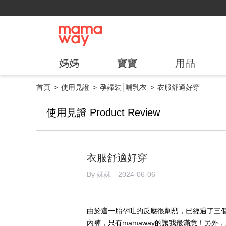
媽媽
寶寶
用品
首頁
使用見證
孕婦裝│哺乳衣
衣服舒適好穿
使用見證 Product Review
衣服舒適好穿
By 妹妹 2024-06-06
由於這一胎孕吐的反應很劇烈，已經過了三
內褲，只有mamaway的讓我最滿意！另