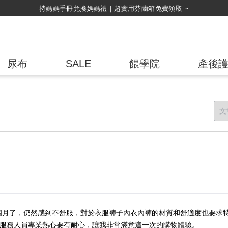
持媽媽手冊兌換媽媽禮｜超實用芬蘭箱免費領取 ~
尿布
SALE
餵學院
產後
個月了，仍然感到不舒服，對於衣服褲子內衣內褲的材質和舒適度也要求
外，服務人員專業熱心要有耐心，讓我非常滿意這一次的購物體驗。