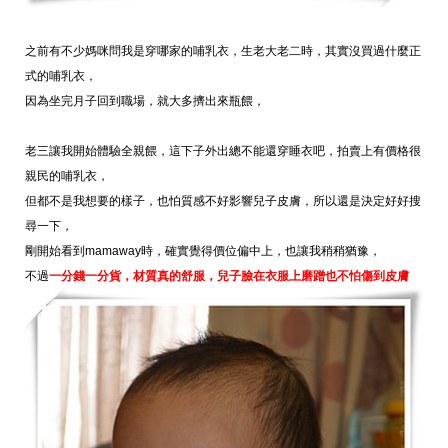
之前有不少媽咪問我是穿哪家的哺乳衣，
生老大老二時，
其實沒買過什麼正
式的哺乳衣，
因為坐完月子回到職場，
就大多擠出來瓶餵，
老三讓我開始體驗全親餵，
這下子外出總不能還穿睡衣吧，
拍賣上有價格很
親民的哺乳衣，
但都不是我想要的樣子，
也怕質感不好影響兒子皮膚，
所以還是決定好好搜
尋一下，
剛開始看到
mamaway
時，
確實覺得價位偏中上，
也讓我稍稍猶豫，
不過
一分錢一分貨，材
質真的舒服，
兒子臉在衣服上磨蹭也不怕傷到皮膚