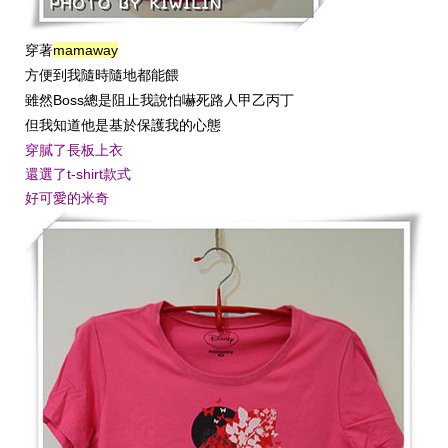
mamaway
穿著
方便到我隨時隨地都能餵
Boss
雖然
總是阻止我說怕嚇死路人甲乙丙丁
但我知道他是基於保護我的心態
穿膩了長板上衣
還選了t-shirt款式
好可愛的米奇