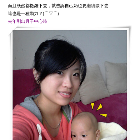
而且既然都撒錢下去，
就告訴自己奶也要繼續
餵下去
(
)
這也是一種動力？
⌒▽⌒
去年剛出月子中心時