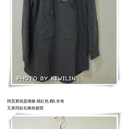
阿其實就是橫條.桃紅色.帽t.米奇
又來同款右兩色都買