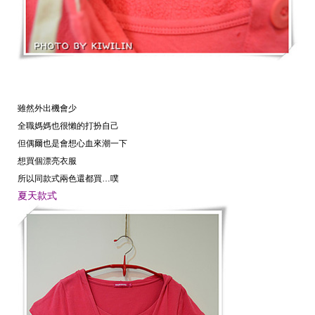
雖然外出機會少
全職媽媽也很懶的打扮自己
但偶爾也是會想心血來潮一下
想買個漂亮衣服
所以同款式兩色還都買
…
噗
夏天款式