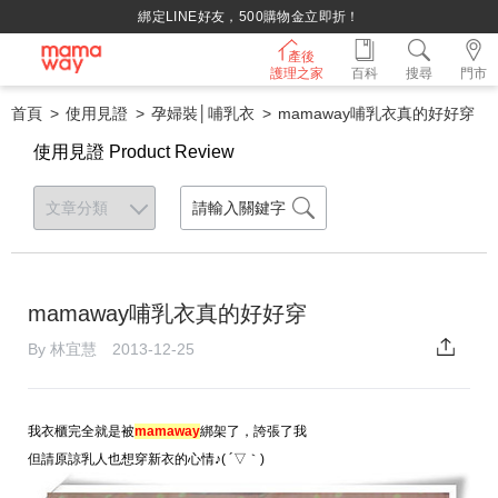
持媽媽手冊兌換媽媽禮｜超實用芬蘭箱免費領取 ~
產後
護理之家
百科
搜尋
門市
首頁
使用見證
孕婦裝│哺乳衣
mamaway哺乳衣真的好好穿
使用見證 Product Review
mamaway哺乳衣真的好好穿
By 林宜慧 2013-12-25
我衣櫃完全就是被
mamaway
綁架了，
誇張了我
但請原諒乳人也想穿新衣的心情
♪
( ´
▽
｀
)