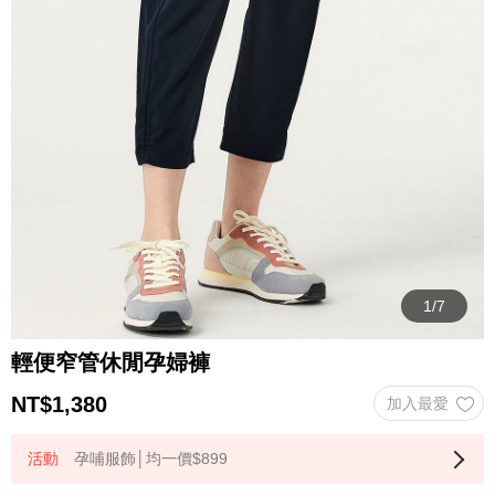
輕便窄管休閒孕婦褲
NT$
1,380
孕哺服飾│均一價$899