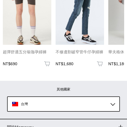
(圖片格式限jpg、jpeg)
超彈舒適五分瑜珈孕婦褲
不修邊割破窄管牛仔孕婦褲
華夫格休
NT$690
NT$1,680
NT$1,180
圖片上傳
圖片上傳
圖片上傳
圖片上傳
圖片上傳
其他國家
台灣
Global
關於Mamaway