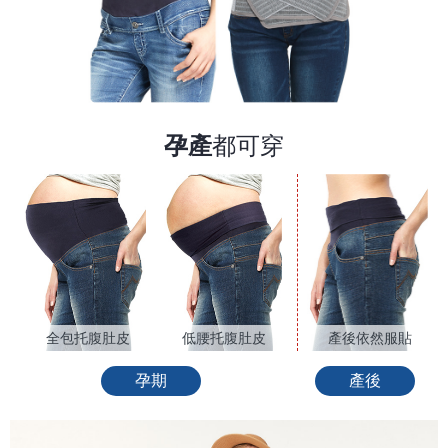
孕產
都可穿
產後依然服貼
全包托腹肚皮
低腰托腹肚皮
產後
孕期