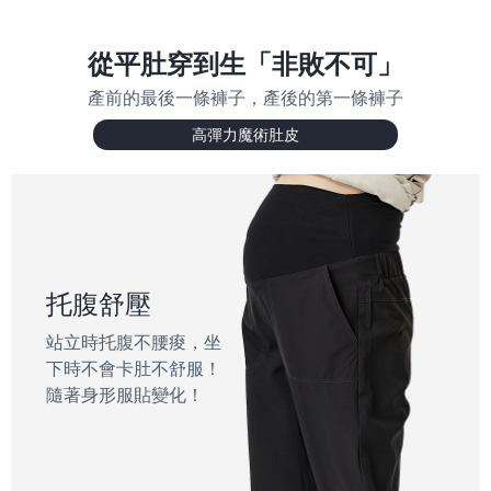
從平肚穿到生「非敗不可」
產前的最後一條褲子，產後的第一條褲子
高彈力魔術肚皮
托腹舒壓
站立時托腹不腰痠，坐
下時不會卡肚不舒服！
隨著身形服貼變化！