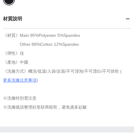
材質說明
《材質》Main:95%Polyester 5%Spandex
Other:88%Cotton 12%Spandex
《彈性》佳
《產地》中國
《洗滌方式》機洗/低溫/入袋/反面/不可浸泡/不可漂白/不可烘乾 (
更多洗滌注意事項
)
※洗滌特別需注意
※洗滌後請整理好形狀再晾乾，避免過多起皺