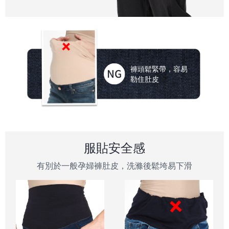
褲頭鬆緊帶，容易
勒住肚皮
服貼安全感
有別於一般孕婦褲肚皮，洗滌後鬆垮易下滑