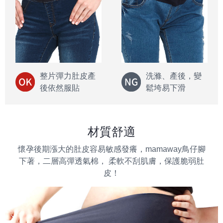
整片彈力肚皮產
洗滌、產後，變
後依然服貼
鬆垮易下滑
材質舒適
懷孕後期漲大的肚皮容易敏感發癢，mamaway鳥仔腳
下著，二層高彈透氣棉， 柔軟不刮肌膚，保護脆弱肚
皮！