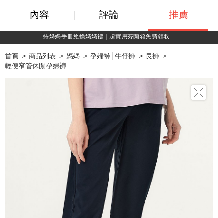
內容
評論
推薦
綁定LINE好友，500購物金立即折！
首頁
商品列表
媽媽
孕婦褲│牛仔褲
長褲
輕便窄管休閒孕婦褲