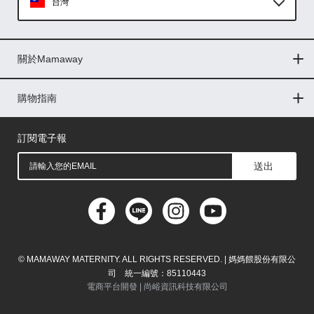
台灣
Global
關於Mamaway
印尼
門市據點
最新消息
品牌故事
人力招募
媒體花絮
隱私權聲明
CSR企業社會責任
菲律賓
購物指南
購物常見問題
退換貨問題
儲值金使用條款
購買儲值金
發票問題
會員權益
線上留言
吸乳器-免費體驗
馬來西亞
訂閱電子報
送出
© MAMAWAY MATERNITY. ALL RIGHTS RESERVED. | 媽媽餵股份有限公
司 統一編號：85110443
電商平台開發 |
尚峪資訊科技有限公司