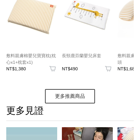
敷料親膚棉嬰兒寶寶枕(枕
長頸鹿芬蘭嬰兒床套
敷料親膚棉
心x1+枕套x1)
頭
NT$1,380
NT$490
NT$1,680
更多推薦商品
更多見證