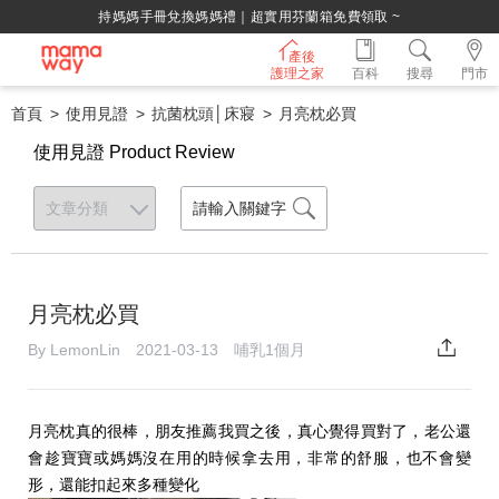
持媽媽手冊兌換媽媽禮｜超實用芬蘭箱免費領取 ~
產後
護理之家
百科
搜尋
門市
首頁
使用見證
抗菌枕頭│床寢
月亮枕必買
使用見證 Product Review
月亮枕必買
By LemonLin 2021-03-13 哺乳1個月
月亮枕真的很棒，朋友推薦我買之後，真心覺得買對了，老公還
會趁寶寶或媽媽沒在用的時候拿去用，非常的舒服，也不會變
形，還能扣起來多種變化