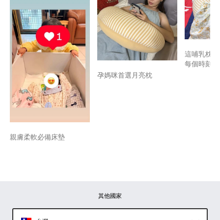
這哺乳枕救
每個時刻~
孕媽咪首選月亮枕
親膚柔軟必備床墊
其他國家