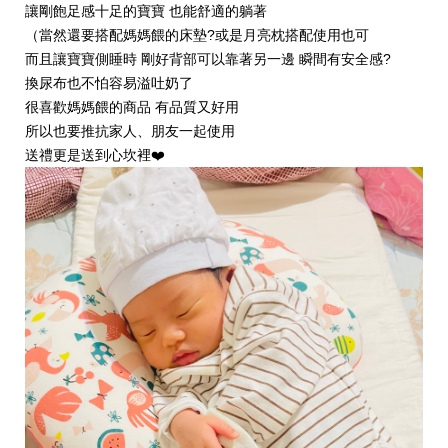
讓剛飽足感十足的寶寶 也能舒適的躺著
（當然還要搭配媽媽餵的床墊?或是月亮枕搭配使用也可
而且讓寶寶側睡時 剛好背部可以靠著另一邊 瞬間有安全感?
換尿布也不怕容易溢吐奶了
很喜歡媽媽餵的商品 有品質又好用
所以也要推抗家人、朋友一起使用
送禮更是送到心坎裡❤️