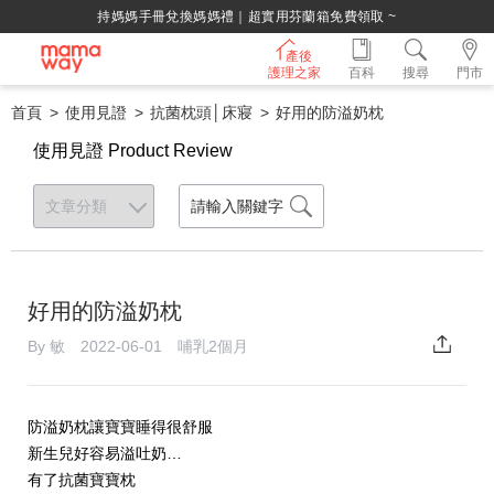
持媽媽手冊兌換媽媽禮｜超實用芬蘭箱免費領取 ~
產後
護理之家
百科
搜尋
門市
首頁
使用見證
抗菌枕頭│床寢
好用的防溢奶枕
使用見證 Product Review
好用的防溢奶枕
By 敏 2022-06-01 哺乳2個月
防溢奶枕讓寶寶睡得很舒服
新生兒好容易溢吐奶…
有了抗菌寶寶枕