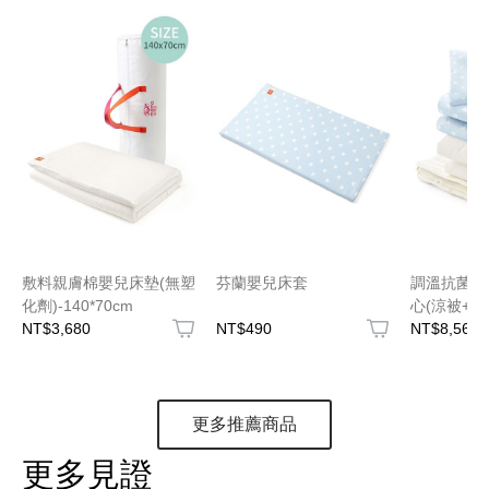
敷料親膚棉嬰兒床墊(無塑
芬蘭嬰兒床套
調溫抗菌透
化劑)-140*70cm
心(涼被+厚
NT$3,680
NT$490
NT$8,560
更多推薦商品
更多見證