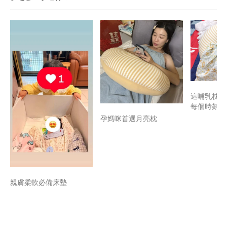
這哺乳枕救
每個時刻~
孕媽咪首選月亮枕
親膚柔軟必備床墊