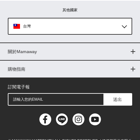
其他國家
台灣
Global
關於Mamaway
印尼
門市據點
最新消息
品牌故事
人力招募
媒體花絮
隱私權聲明
CSR企業社會責任
菲律賓
購物指南
購物常見問題
退換貨問題
儲值金使用條款
購買儲值金
發票問題
會員權益
線上留言
吸乳器-免費體驗
馬來西亞
訂閱電子報
送出