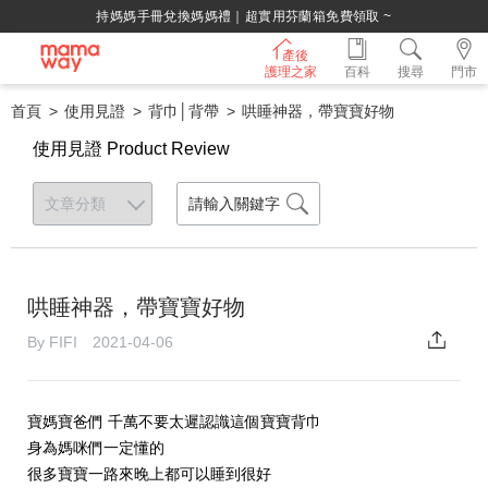
持媽媽手冊兌換媽媽禮｜超實用芬蘭箱免費領取 ~
產後
護理之家
百科
搜尋
門市
首頁
使用見證
背巾│背帶
哄睡神器，帶寶寶好物
使用見證 Product Review
哄睡神器，帶寶寶好物
By FIFI 2021-04-06
寶媽寶爸們 千萬不要太遲認識這個寶寶背巾
身為媽咪們一定懂的
很多寶寶一路來晚上都可以睡到很好