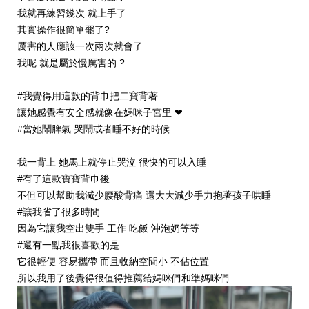
我就再練習幾次 就上手了
其實操作很簡單罷了?
厲害的人應該一次兩次就會了
我呢 就是屬於慢厲害的 ?
#我覺得用這款的背巾把二寶背著
讓她感覺有安全感就像在媽咪子宮里 ❤
#當她鬧脾氣 哭鬧或者睡不好的時候
我一背上 她馬上就停止哭泣 很快的可以入睡
#有了這款寶寶背巾後
不但可以幫助我減少腰酸背痛 還大大減少手力抱著孩子哄睡
#讓我省了很多時間
因為它讓我空出雙手 工作 吃飯 沖泡奶等等
#還有一點我很喜歡的是
它很輕便 容易攜帶 而且收納空間小 不佔位置
所以我用了後覺得很值得推薦給媽咪們和準媽咪們