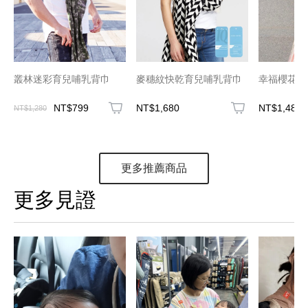
叢林迷彩育兒哺乳背巾
麥穗紋快乾育兒哺乳背巾
幸福櫻花草
NT$799
NT$1,680
NT$1,480
NT$1,280
更多推薦商品
更多見證