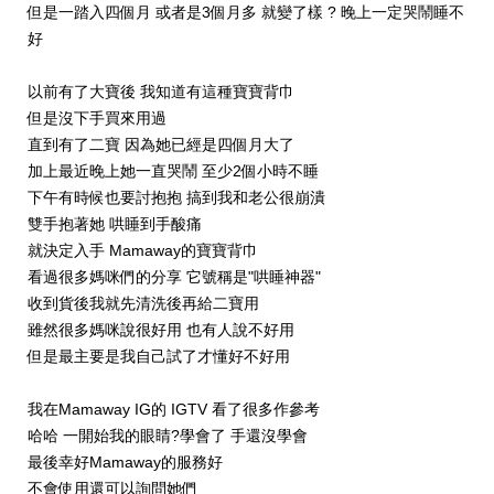
但是一踏入四個月 或者是3個月多 就變了樣 ? 晚上一定哭鬧睡不
好
以前有了大寶後 我知道有這種寶寶背巾
但是沒下手買來用過
直到有了二寶 因為她已經是四個月大了
加上最近晚上她一直哭鬧 至少2個小時不睡
下午有時候也要討抱抱 搞到我和老公很崩潰
雙手抱著她 哄睡到手酸痛
就決定入手 Mamaway的寶寶背巾
看過很多媽咪們的分享 它號稱是"哄睡神器"
收到貨後我就先清洗後再給二寶用
雖然很多媽咪說很好用 也有人說不好用
但是最主要是我自己試了才懂好不好用
我在Mamaway IG的 IGTV 看了很多作參考
哈哈 一開始我的眼睛?學會了 手還沒學會
最後幸好Mamaway的服務好
不會使用還可以詢問她們