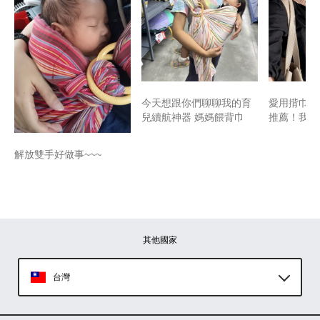
​​​今天想跟你們聊聊我的育
愛用揹巾 
兒續航神器 ​媽媽餵背巾
推薦！我買
解放雙手好做事~~~
其他國家
台灣
Global