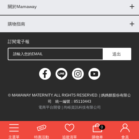
關於Mamaway
印尼
門市據點
最新消息
品牌故事
人力招募
媒體花絮
隱私權聲明
CSR企業社會責任
菲律賓
購物指南
購物常見問題
退換貨問題
儲值金使用條款
購買儲值金
發票問題
會員權益
線上留言
吸乳器-免費體驗
馬來西亞
訂閱電子報
送出
© MAMAWAY MATERNITY. ALL RIGHTS RESERVED. | 媽媽餵股份有限公
司 統一編號：85110443
電商平台開發 |
尚峪資訊科技有限公司
0
主選單
特惠活動
追蹤清單
購物車
會員