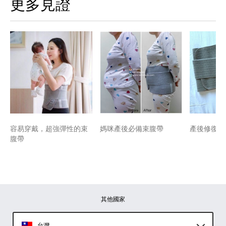
更多見證
容易穿戴，超強彈性的束
媽咪產後必備束腹帶
產後修復修
腹帶
其他國家
台灣