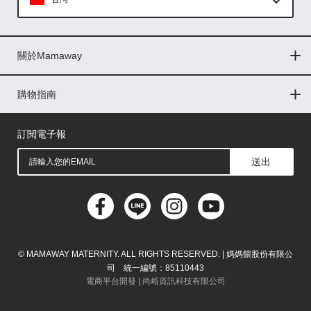
Global
關於Mamaway
印尼
門市據點
最新消息
品牌故事
人力招募
媒體花絮
隱私權聲明
CSR企業社會責任
菲律賓
購物指南
購物常見問題
退換貨問題
儲值金使用條款
購買儲值金
發票問題
會員權益
線上留言
吸乳器-免費體驗
馬來西亞
訂閱電子報
送出
© MAMAWAY MATERNITY. ALL RIGHTS RESERVED. | 媽媽餵股份有限公
司 統一編號：85110443
電商平台開發 |
尚峪資訊科技有限公司