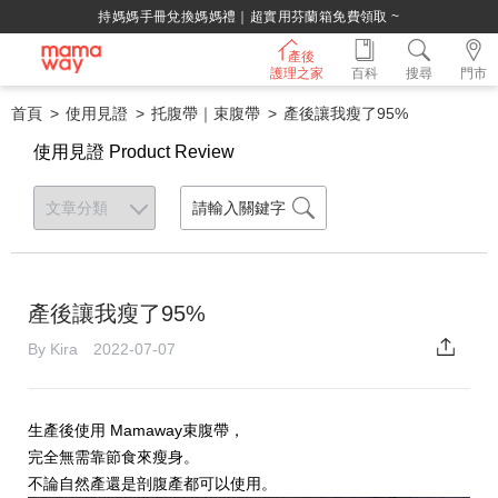
持媽媽手冊兌換媽媽禮｜超實用芬蘭箱免費領取 ~
產後
護理之家
百科
搜尋
門市
首頁
使用見證
托腹帶｜束腹帶
產後讓我瘦了95%
使用見證 Product Review
產後讓我瘦了95%
By Kira 2022-07-07
生產後使用 Mamaway束腹帶，
完全無需靠節食來瘦身。
不論自然產還是剖腹產都可以使用。