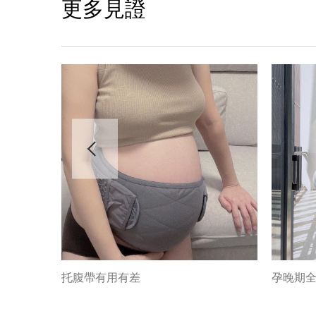
更多見證
托腹帶有用有差
孕晚期