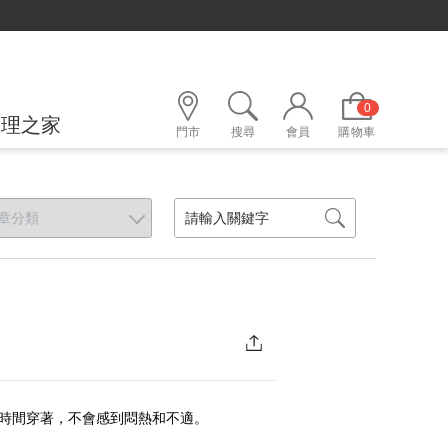
0
護理之家
門市
搜尋
會員
購物車
時間穿著，不會感到悶熱和不適。