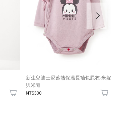
新生兒迪士尼蓄熱保溫長袖包屁衣-米妮
超彈舒適
與米奇
NT$390
NT$990