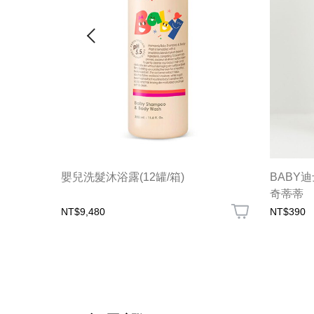
-桑普兔
嬰兒洗髮沐浴露(12罐/箱)
BABY
奇蒂蒂
NT$9,480
NT$390