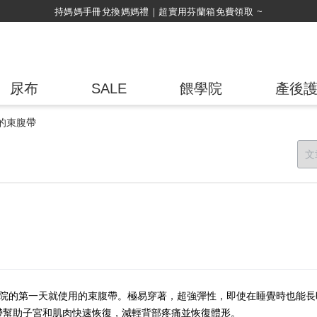
持媽媽手冊兌換媽媽禮｜超實用芬蘭箱免費領取 ~
尿布
SALE
餵學院
產後
的束腹帶
醫院的第一天就使用的束腹帶。極易穿著，超強彈性，即使在睡覺時也能長
帶幫助子宮和肌肉快速恢復，減輕背部疼痛並恢復體形。