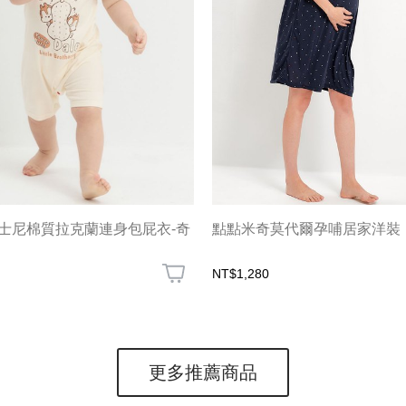
迪士尼棉質拉克蘭連身包屁衣-奇
點點米奇莫代爾孕哺居家洋裝
NT$1,280
更多推薦商品