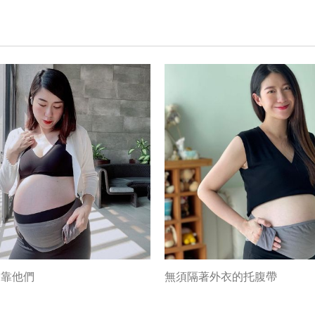
全靠他們
無須隔著外衣的托腹帶