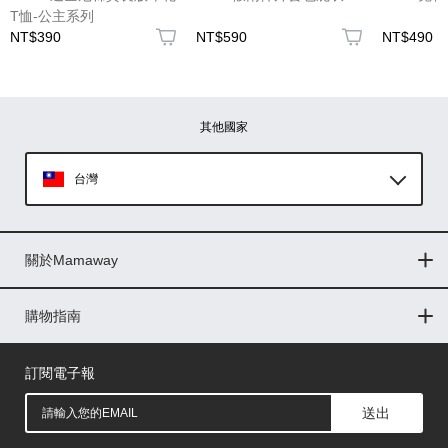
T恤-公主系列
NT$390
NT$590
NT$490
圖片上傳
圖片上傳
圖片上傳
圖片上傳
圖片上傳
其他國家
台灣
Global
關於Mamaway
印尼
門市據點
最新消息
品牌故事
人力招募
媒體花絮
隱私權聲明
CSR企業社會責任
菲律賓
購物指南
購物常見問題
退換貨問題
儲值金使用條款
購買儲值金
發票問題
會員權益
線上留言
吸乳器-免費體驗
馬來西亞
訂閱電子報
送出