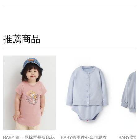
寫評論
請評分：
推薦商品
(圖片格式限jpg、jpeg)
BABY 迪士尼棉質長版印花
BABY假兩件外套包屁衣
BABY寬