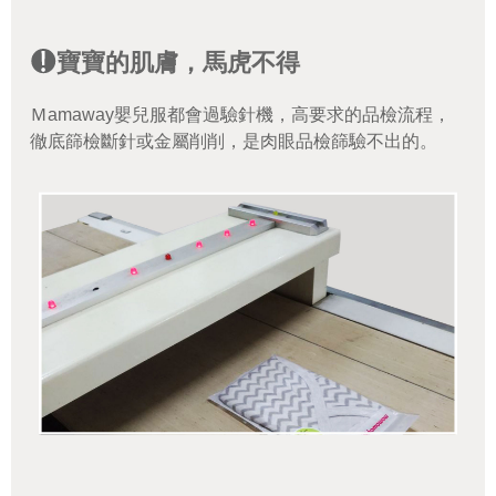
寶寶的肌膚，馬虎不得
Ｍamaway嬰兒服都會過驗針機，高要求的品檢流程，
徹底篩檢斷針或金屬削削，是肉眼品檢篩驗不出的。