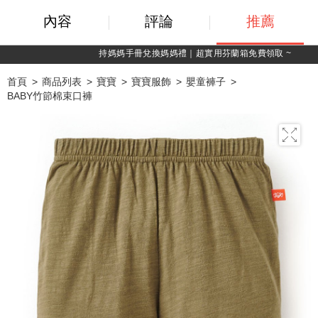
內容
評論
推薦
持媽媽手冊兌換媽媽禮｜超實用芬蘭箱免費領取 ~
首頁
商品列表
寶寶
寶寶服飾
嬰童褲子
BABY竹節棉束口褲