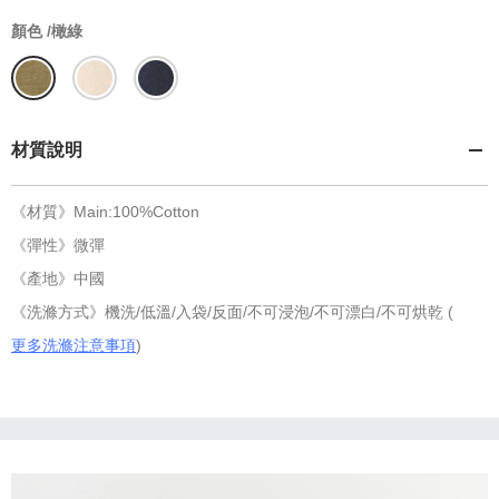
顏色 /
橄綠
材質說明
《材質》Main:100%Cotton
《彈性》微彈
《產地》中國
《洗滌方式》機洗/低溫/入袋/反面/不可浸泡/不可漂白/不可烘乾 (
更多洗滌注意事項
)