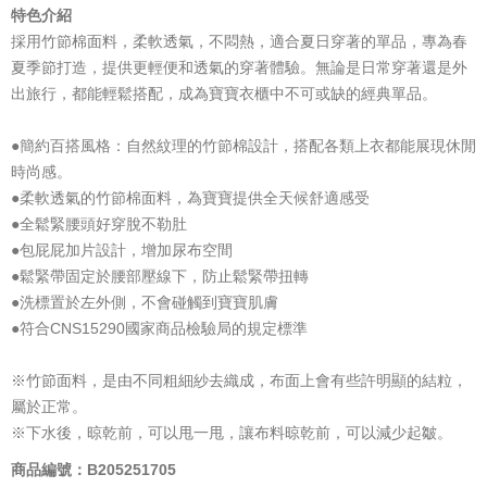
特色介紹
採用竹節棉面料，柔軟透氣，不悶熱，適合夏日穿著的單品，專為春
夏季節打造，提供更輕便和透氣的穿著體驗。無論是日常穿著還是外
出旅行，都能輕鬆搭配，成為寶寶衣櫃中不可或缺的經典單品。
●簡約百搭風格：自然紋理的竹節棉設計，搭配各類上衣都能展現休閒
時尚感。
●柔軟透氣的竹節棉面料，為寶寶提供全天候舒適感受
●全鬆緊腰頭好穿脫不勒肚
●包屁屁加片設計，增加尿布空間
●鬆緊帶固定於腰部壓線下，防止鬆緊帶扭轉
●洗標置於左外側，不會碰觸到寶寶肌膚
●符合CNS15290國家商品檢驗局的規定標準
※竹節面料，是由不同粗細紗去織成，布面上會有些許明顯的結粒，
屬於正常。
※下水後，晾乾前，可以甩一甩，讓布料晾乾前，可以減少起皺。
商品編號：B205251705