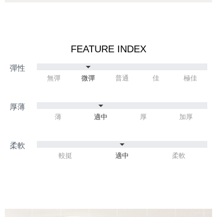
FEATURE INDEX
無彈
微彈
普通
佳
極佳
薄
適中
厚
加厚
較挺
適中
柔軟