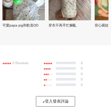
可愛papa pig和歡喜DD
穿衣不再手忙腳亂
背心羅紋
0 Reviews
0
0
0
0
0
登入發表評論