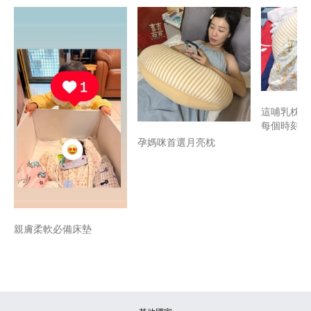
這哺乳枕救
每個時刻~
孕媽咪首選月亮枕
親膚柔軟必備床墊