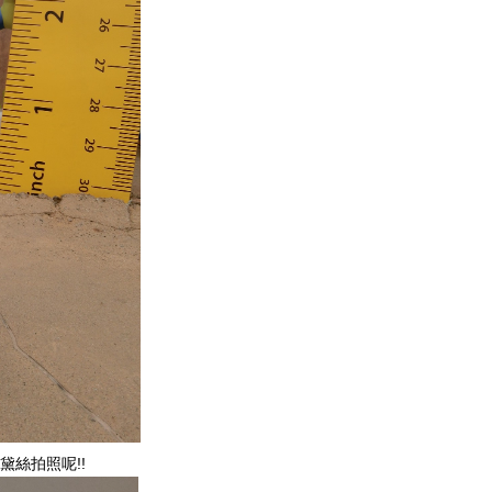
黛絲拍照呢!!