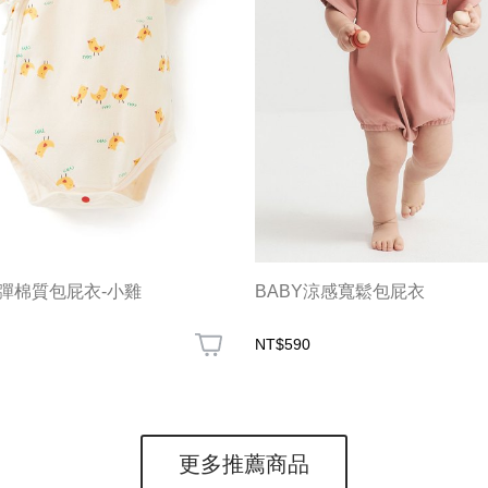
彈棉質包屁衣-小雞
BABY涼感寬鬆包屁衣
NT$590
更多推薦商品