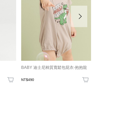
BABY 迪士尼棉質寬鬆包屁衣-抱抱龍
BABY
NT$490
NT$199