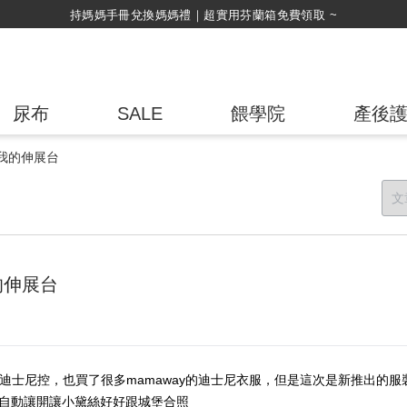
持媽媽手冊兌換媽媽禮｜超實用芬蘭箱免費領取 ~
尿布
SALE
餵學院
產後
我的伸展台
的伸展台
是迪士尼控，也買了很多mamaway的迪士尼衣服，但是這次是新推出的
都自動讓開讓小黛絲好好跟城堡合照