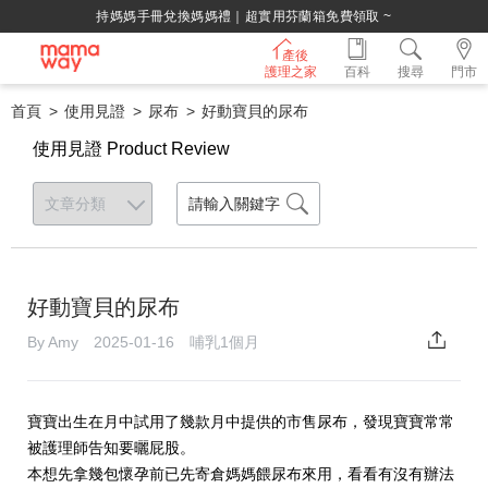
持媽媽手冊兌換媽媽禮｜超實用芬蘭箱免費領取 ~
產後
護理之家
百科
搜尋
門市
首頁
使用見證
尿布
好動寶貝的尿布
使用見證 Product Review
好動寶貝的尿布
By Amy 2025-01-16 哺乳1個月
寶寶出生在月中試用了幾款月中提供的市售尿布，發現寶寶常常
被護理師告知要曬屁股。
本想先拿幾包懷孕前已先寄倉媽媽餵尿布來用，看看有沒有辦法