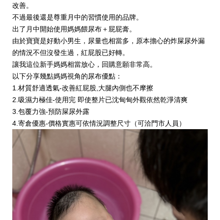
改善。
不過最後還是尊重月中的習慣使用的品牌。
出了月中開始使用媽媽餵尿布＋屁屁膏。
由於寶寶是好動小男生，尿量也相當多，原本擔心的炸屎尿外漏
的情況不但沒發生過，紅屁股已好轉。
讓我這位新手媽媽相當放心，回購意願非常高。
以下分享幾點媽媽視角的尿布優點：
1.材質舒適透氣-改善紅屁股,大腿內側也不摩擦
2.吸濕力極佳-使用完 即使整片已沈甸甸外觀依然乾淨清爽
3.包覆力強-預防屎尿外露
4.寄倉優惠-價格實惠可依情況調整尺寸（可洽門市人員）