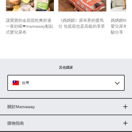
讓寶寶的金屁屁乾爽舒適
《媽媽餵》尿布界的愛馬
媽媽餵Mam
一夜好眠❤mamaway黏貼
仕 包屁屁也是高級的享受
嬰兒尿布 
式嬰兒尿布
驗分享
其他國家
台灣
Global
關於Mamaway
印尼
門市據點
最新消息
品牌故事
人力招募
媒體花絮
隱私權聲明
CSR企業社會責任
菲律賓
購物指南
購物常見問題
退換貨問題
儲值金使用條款
購買儲值金
發票問題
會員權益
線上留言
吸乳器-免費體驗
馬來西亞