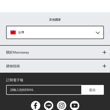
其他國家
台灣
Global
關於Mamaway
印尼
門市據點
最新消息
品牌故事
人力招募
媒體花絮
隱私權聲明
CSR企業社會責任
菲律賓
購物指南
購物常見問題
退換貨問題
儲值金使用條款
購買儲值金
發票問題
會員權益
線上留言
吸乳器-免費體驗
馬來西亞
訂閱電子報
送出