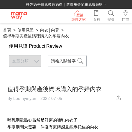
持媽媽手冊兌換媽媽禮｜超實用芬蘭箱免費領取 ~
產後
護理之家
百科
搜尋
門市
首頁
使用見證
內衣│內著
值得孕期與產後媽咪購入的孕婦內衣
使用見證 Product Review
值得孕期與產後媽咪購入的孕婦內衣
By Lee nymyan 2022-07-05
哺乳期最貼心當然是好穿的哺乳內衣了
孕期期間太需要一件沒有束縛感且能承托住的內衣