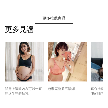
更多推薦商品
更多見證
我身上這款內衣可以一直
包覆完整又不緊繃
真心推薦睡
穿到生完餵母乳
服的哺乳內