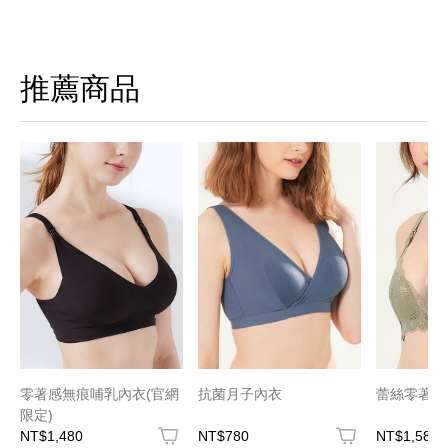
推薦商品
零著感無痕哺乳內衣(官網
抗菌月子內衣
蕾絲零著感
限定)
NT$1,480
NT$780
NT$1,580