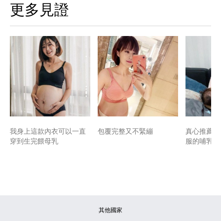
更多見證
我身上這款內衣可以一直
包覆完整又不緊繃
真心推薦睡
穿到生完餵母乳
服的哺乳內
其他國家