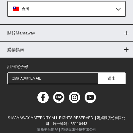
台灣
Global
關於Mamaway
印尼
門市據點
最新消息
品牌故事
人力招募
媒體花絮
隱私權聲明
CSR企業社會責任
菲律賓
購物指南
購物常見問題
退換貨問題
儲值金使用條款
購買儲值金
發票問題
會員權益
線上留言
吸乳器-免費體驗
馬來西亞
訂閱電子報
送出
© MAMAWAY MATERNITY. ALL RIGHTS RESERVED. | 媽媽餵股份有限公
司 統一編號：85110443
電商平台開發 |
尚峪資訊科技有限公司