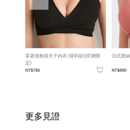
)
零著感無痕月子內衣 (背鈎款)(官網限
法式蕾
定)
NT$780
NT$890
更多見證