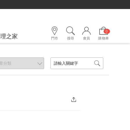
0
護理之家
門市
搜尋
會員
購物車