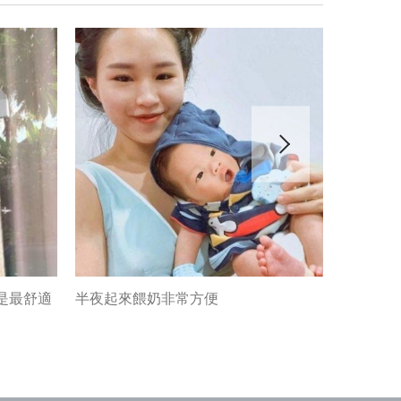
是最舒適
半夜起來餵奶非常方便
輕薄舒適