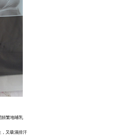
，
間頻繁地哺乳
性，又吸濕排汗