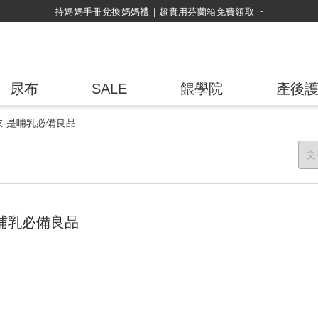
持媽媽手冊兌換媽媽禮｜超實用芬蘭箱免費領取 ~
尿布
SALE
餵學院
產後
-是哺乳必備良品
哺乳必備良品