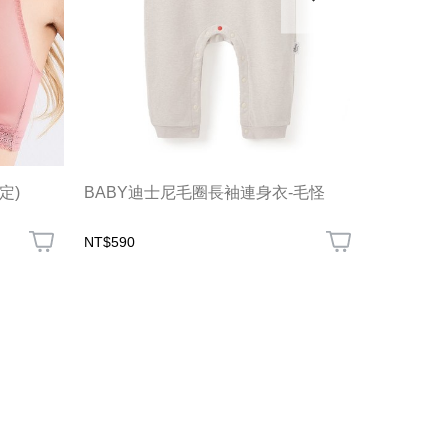
定)
BABY迪士尼毛圈長袖連身衣-毛怪
連身帽T
NT$590
N
NT$1,580