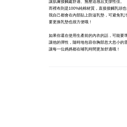
讓肌膚接觸處舒適、無壓迫感且支撐性佳。
而裡布則是100%純棉材質，直接接觸乳頭
我自己都會在內部貼上防溢乳墊，可避免乳
要更換乳墊也很方便哦！
如果你還在使用生產前的內衣的話，可能要
讓他的彈性，隨時地包容你胸部忽大忽小的
讓每一位媽媽都在哺乳時間更加舒適哦！