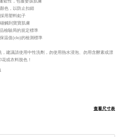
及蓬鬆性，包覆嬰孩肌膚
同顏色，以防止扣錯
，採用塑料釦子
會碰觸到寶寶肌膚
家商品檢驗局的規定標準
85保温值(clo)的檢測標準
洗，建議請使用中性洗劑，勿使用熱水浸泡、勿用含酵素或漂
印花或衣料脫色！
1
查看尺寸表