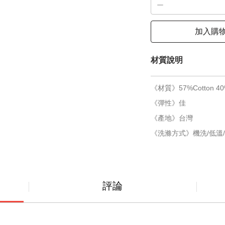
加入購
材質說明
《材質》57%Cotton 40%
《彈性》佳
《產地》台灣
《洗滌方式》機洗/低溫/
評論