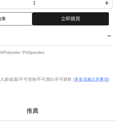
物車
立即購買
Polyester 3%Spandex
入袋/反面/不可浸泡/不可漂白/不可烘乾 (
更多洗滌注意事項
)
推薦