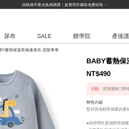
綁定LINE好友，500購物金立即折！
尿布
SALE
餵學院
產後
ABY蓄熱保溫長袖連身衣-恐龍車車
BABY蓄熱
NT$
490
寶寶服飾│限時
特色介紹
堅持質地輕而保暖的素
●採用彈性質地輕而保