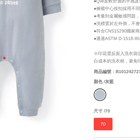
●Q彈柔軟舒適的手感
●褲襠中心按扣採用不
●考量到金屬敏感問題
●洗標置於左外側，不
●符合CNS15290國
●通過ASTM D-1518-
※印花需反面入洗衣袋
白成本的洗衣精，避免
商品編號：B10124272
顏色 /
灰藍
尺寸 /
70
70