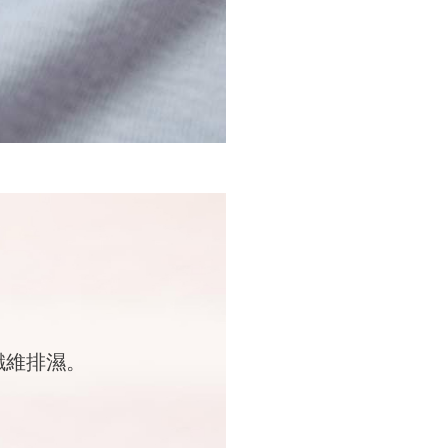
纖維排濕。